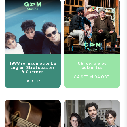
1988 reimaginado: La
Chiloé, cielos
Ley en Stratocaster
cubiertos
& Cuerdas
24 SEP al 04 OCT
05 SEP