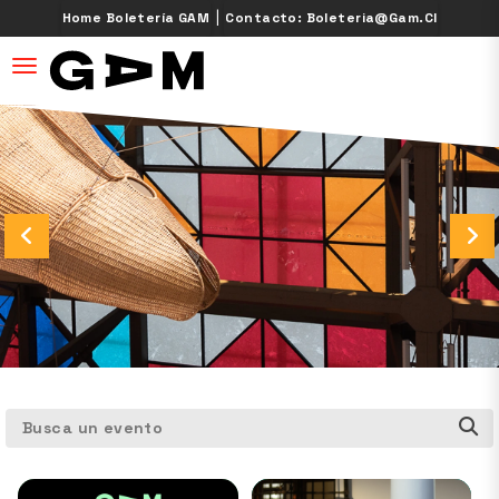
|
Home Boletería GAM
Contacto: Boleteria@gam.cl
desplegar navegación
Busca un evento