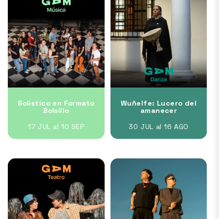
Solístico en Formato
Wuñelfe: Lucero del
Bolsillo
amanecer
17 JUL al 10 SEP
30 JUL al 16 AGO