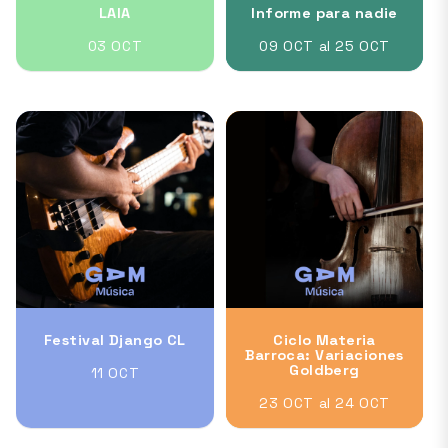
LAIA
Informe para nadie
03 OCT
09 OCT al 25 OCT
Festival Django CL
Ciclo Materia
Barroca: Variaciones
Goldberg
11 OCT
23 OCT al 24 OCT