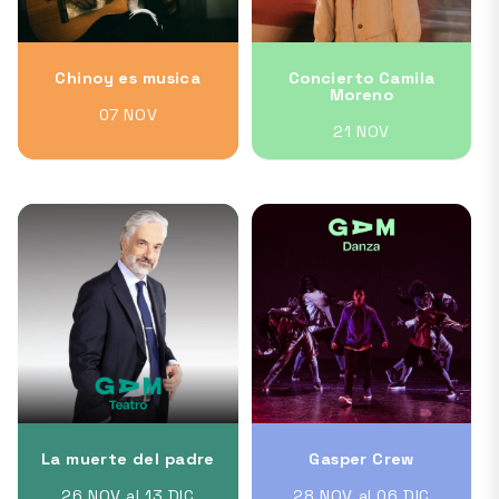
Chinoy es musica
Concierto Camila
Moreno
07 NOV
21 NOV
La muerte del padre
Gasper Crew
26 NOV al 13 DIC
28 NOV al 06 DIC