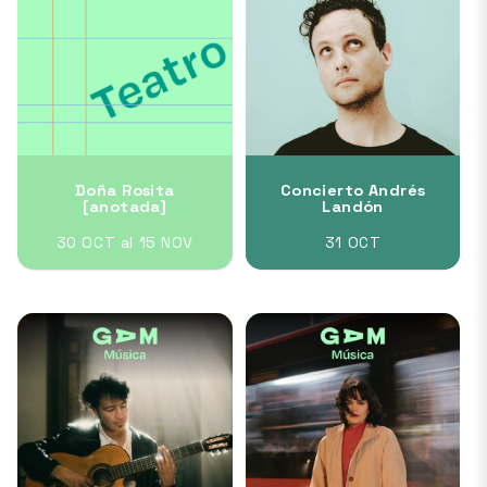
Doña Rosita
Concierto Andrés
[anotada]
Landón
30 OCT al 15 NOV
31 OCT