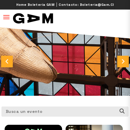
|
Home Boletería GAM
Contacto: Boleteria@gam.cl
desplegar navegación
Busca un evento