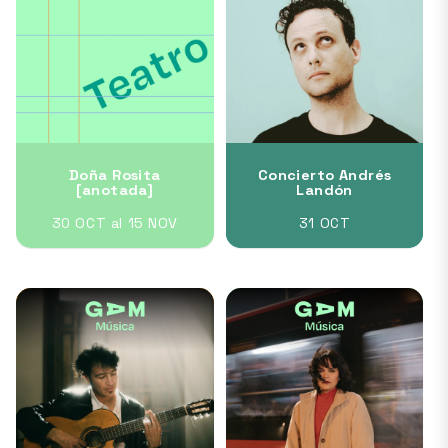
Doña Rosita
Concierto Andrés
[anotada]
Landón
30 OCT al 15 NOV
31 OCT