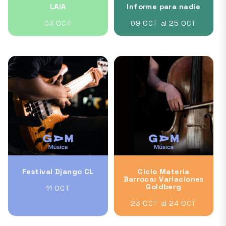
LAIA
Informe para nadie
03 OCT
09 OCT al 25 OCT
Festival Django CL
Ciclo Materia
Barroca: Variaciones
Goldberg
11 OCT
23 OCT al 24 OCT