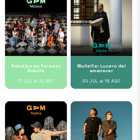
Solístico en Formato
Wuñelfe: Lucero del
Bolsillo
amanecer
17 JUL al 10 SEP
30 JUL al 16 AGO