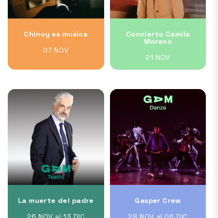
Chinoy es musica
Concierto Camila
Moreno
07 NOV
21 NOV
La muerte del padre
Gasper Crew
26 NOV al 13 DIC
28 NOV al 06 DIC