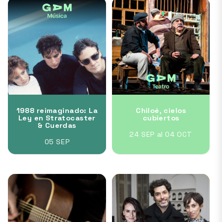
1988 reimaginado: La
Chiloé, cielos
Ley en Stratocaster
cubiertos
& Cuerdas
24 SEP al 04 OCT
05 SEP