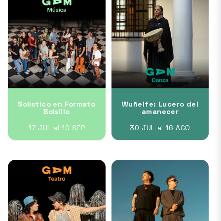
Solístico en Formato
Wuñelfe: Lucero del
Bolsillo
amanecer
17 JUL al 10 SEP
30 JUL al 16 AGO