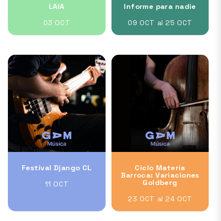
LAIA
Informe para nadie
03 OCT
09 OCT al 25 OCT
Festival Django CL
Ciclo Materia
Barroca: Variaciones
Goldberg
11 OCT
23 OCT al 24 OCT