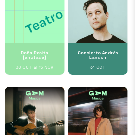
Doña Rosita
Concierto Andrés
[anotada]
Landón
30 OCT al 15 NOV
31 OCT