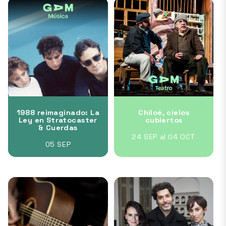
1988 reimaginado: La
Chiloé, cielos
Ley en Stratocaster
cubiertos
& Cuerdas
24 SEP al 04 OCT
05 SEP