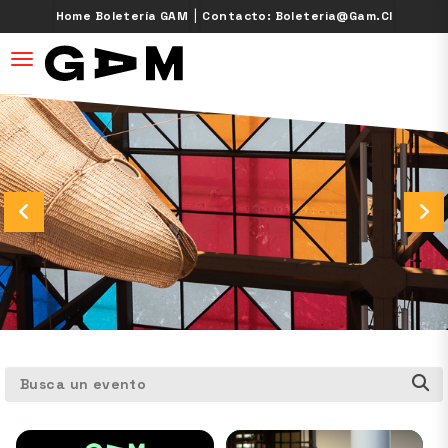
|
Home Boletería GAM
Contacto: Boleteria@gam.cl
desplegar navegación
Busca un evento