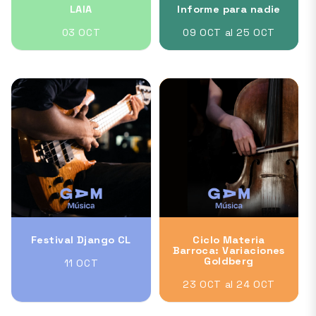
LAIA
Informe para nadie
03 OCT
09 OCT al 25 OCT
Festival Django CL
Ciclo Materia
Barroca: Variaciones
Goldberg
11 OCT
23 OCT al 24 OCT