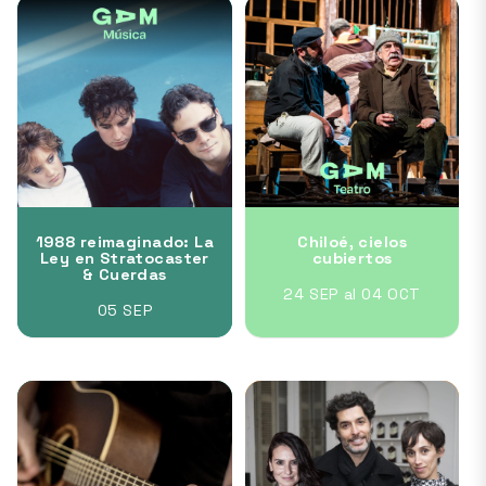
1988 reimaginado: La
Chiloé, cielos
Ley en Stratocaster
cubiertos
& Cuerdas
24 SEP al 04 OCT
05 SEP