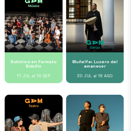
Solístico en Formato
Wuñelfe: Lucero del
Bolsillo
amanecer
17 JUL al 10 SEP
30 JUL al 16 AGO