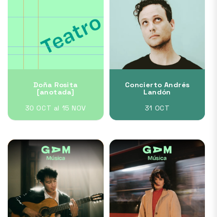
Doña Rosita
Concierto Andrés
[anotada]
Landón
30 OCT al 15 NOV
31 OCT