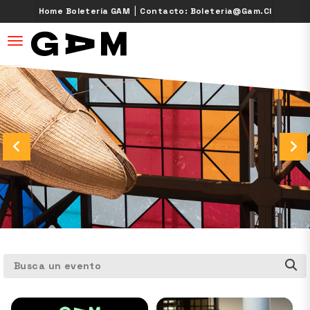
|
Home Boletería GAM
Contacto: Boleteria@gam.cl
desplegar navegación
Busca un evento