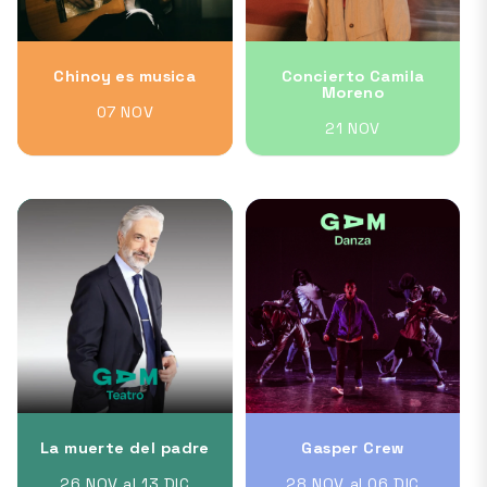
Chinoy es musica
Concierto Camila
Moreno
07 NOV
21 NOV
La muerte del padre
Gasper Crew
26 NOV al 13 DIC
28 NOV al 06 DIC