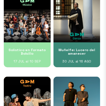
Solístico en Formato
Wuñelfe: Lucero del
Bolsillo
amanecer
17 JUL al 10 SEP
30 JUL al 16 AGO