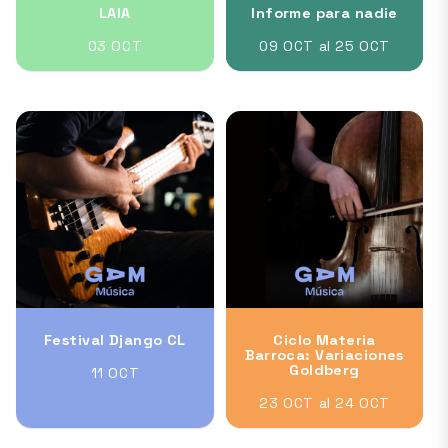
LAIA
Informe para nadie
03 OCT
09 OCT al 25 OCT
Festival Django CL
Ciclo Materia
Barroca: Variaciones
Goldberg
11 OCT
23 OCT al 24 OCT