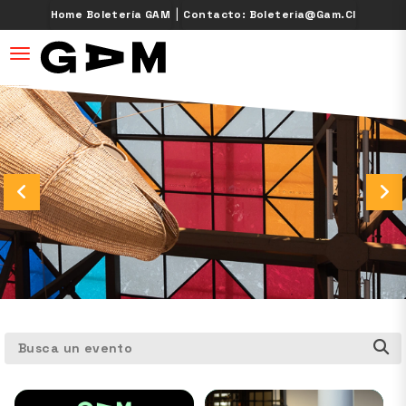
|
Home Boletería GAM
Contacto: Boleteria@gam.cl
desplegar navegación
Busca un evento