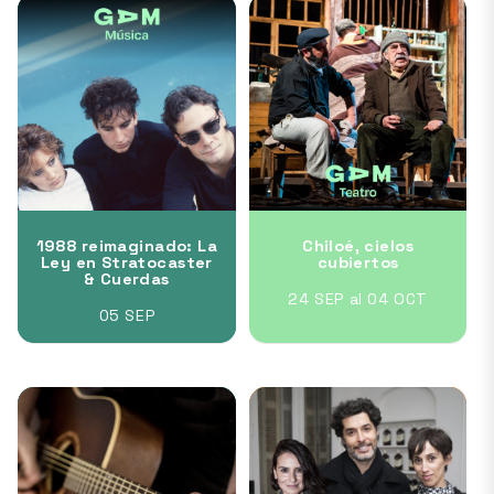
1988 reimaginado: La
Chiloé, cielos
Ley en Stratocaster
cubiertos
& Cuerdas
24 SEP al 04 OCT
05 SEP