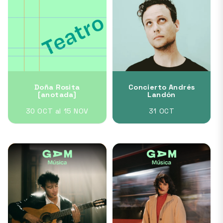
Doña Rosita
Concierto Andrés
[anotada]
Landón
30 OCT al 15 NOV
31 OCT