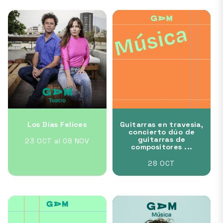
Los Días Felices
Guitarras en travesia,
concierto dúo de
guitarras de
23 OCT al 08 NOV
compositores ...
28 OCT