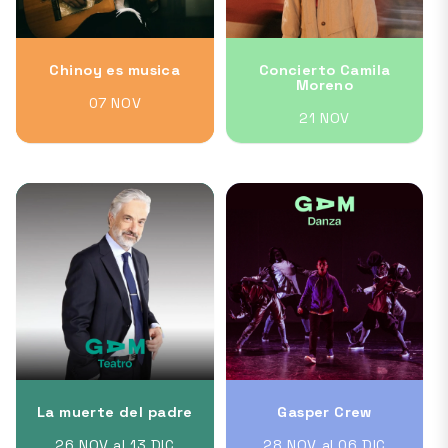
Chinoy es musica
Concierto Camila
Moreno
07 NOV
21 NOV
La muerte del padre
Gasper Crew
26 NOV al 13 DIC
28 NOV al 06 DIC