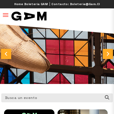
|
Home Boletería GAM
Contacto: Boleteria@gam.cl
desplegar navegación
Busca un evento