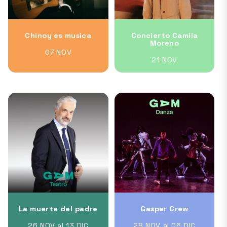
Chinoy es musica
Concierto Camila
Moreno
07 NOV
21 NOV
La muerte del padre
Gasper Crew
26 NOV al 13 DIC
28 NOV al 06 DIC