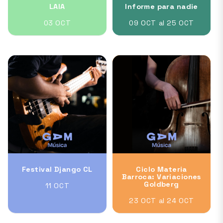
LAIA
Informe para nadie
03 OCT
09 OCT al 25 OCT
Festival Django CL
Ciclo Materia
Barroca: Variaciones
Goldberg
11 OCT
23 OCT al 24 OCT