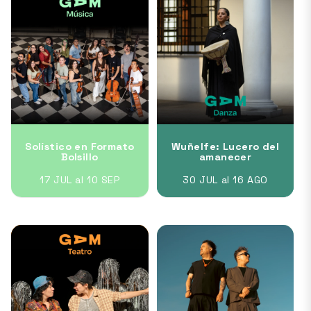
Solístico en Formato
Wuñelfe: Lucero del
Bolsillo
amanecer
17 JUL al 10 SEP
30 JUL al 16 AGO