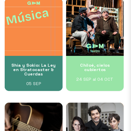
Shía y Sokio: La Ley
Chiloé, cielos
en Stratocaster &
cubiertos
Cuerdas
24 SEP al 04 OCT
05 SEP