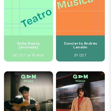
Doña Rosita
Concierto Andrés
[anotada]
Landón
30 OCT al 15 NOV
31 OCT