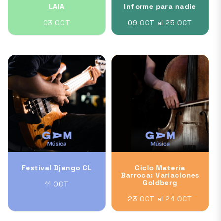
LAIA
Informe para nadie
03 OCT
09 OCT al 25 OCT
Festival Django CL
Ciclo Materia
Barroca: Variaciones
Goldberg
11 OCT
23 OCT al 24 OCT