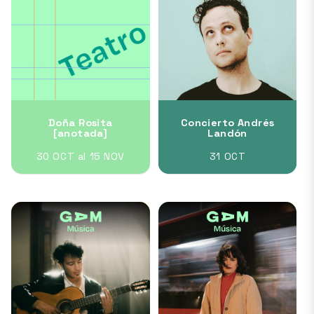
Doña Rosita
Concierto Andrés
[anotada]
Landón
30 OCT al 15 NOV
31 OCT