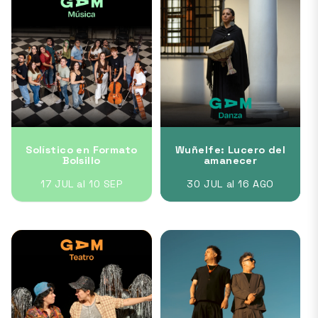
Solístico en Formato
Wuñelfe: Lucero del
Bolsillo
amanecer
17 JUL al 10 SEP
30 JUL al 16 AGO