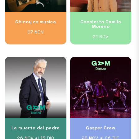
Chinoy es musica
Concierto Camila
Moreno
07 NOV
21 NOV
La muerte del padre
Gasper Crew
26 NOV al 13 DIC
28 NOV al 06 DIC