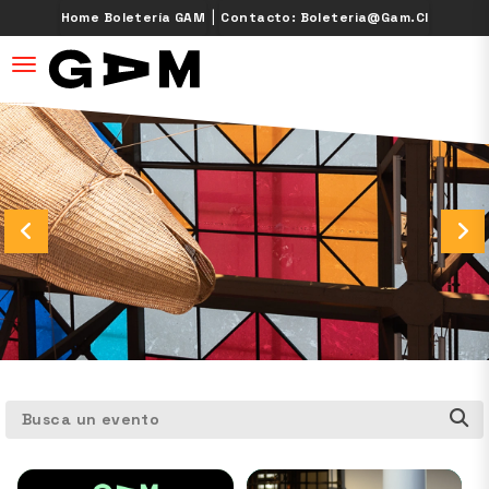
|
Home Boletería GAM
Contacto: Boleteria@gam.cl
desplegar navegación
Busca un evento