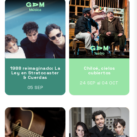
1988 reimaginado: La
Chiloé, cielos
Ley en Stratocaster
cubiertos
& Cuerdas
24 SEP al 04 OCT
05 SEP