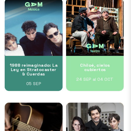
1988 reimaginado: La
Chiloé, cielos
Ley en Stratocaster
cubiertos
& Cuerdas
24 SEP al 04 OCT
05 SEP