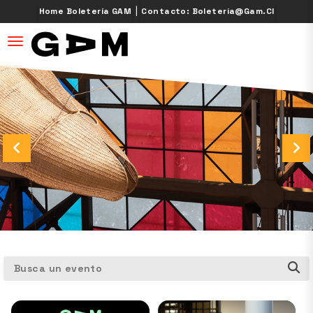
|
Home Boletería GAM
Contacto: Boleteria@gam.cl
desplegar navegación
Busca un evento