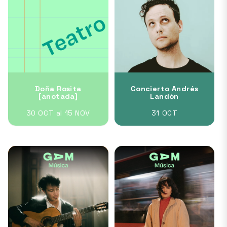
Doña Rosita
Concierto Andrés
[anotada]
Landón
30 OCT al 15 NOV
31 OCT