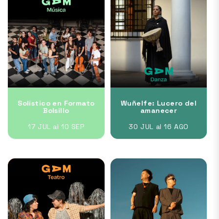
Solístico en Formato
Wuñelfe: Lucero del
Bolsillo
amanecer
17 JUL al 10 SEP
30 JUL al 16 AGO