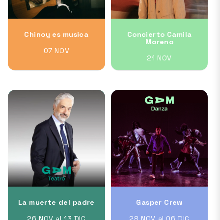
Chinoy es musica
Concierto Camila
Moreno
07 NOV
21 NOV
La muerte del padre
Gasper Crew
26 NOV al 13 DIC
28 NOV al 06 DIC