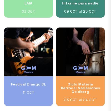
LAIA
Informe para nadie
03 OCT
09 OCT al 25 OCT
Festival Django CL
Ciclo Materia
Barroca: Variaciones
Goldberg
11 OCT
23 OCT al 24 OCT