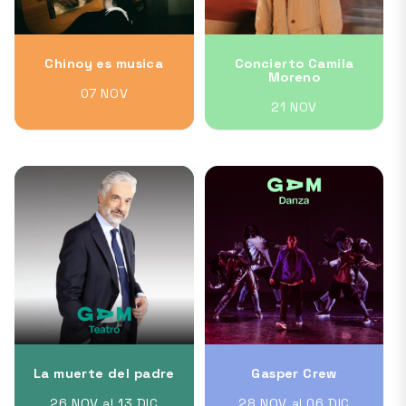
Chinoy es musica
Concierto Camila
Moreno
07 NOV
21 NOV
La muerte del padre
Gasper Crew
26 NOV al 13 DIC
28 NOV al 06 DIC