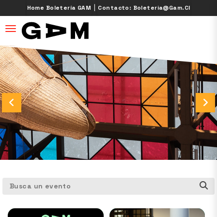
|
Home Boletería GAM
Contacto: Boleteria@gam.cl
desplegar navegación
Busca un evento