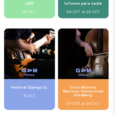
LAIA
Informe para nadie
03 OCT
09 OCT al 25 OCT
Festival Django CL
Ciclo Materia
Barroca: Variaciones
Goldberg
11 OCT
23 OCT al 24 OCT