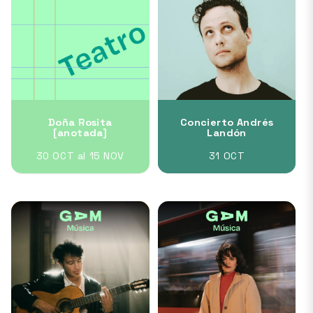
Doña Rosita
Concierto Andrés
[anotada]
Landón
30 OCT al 15 NOV
31 OCT