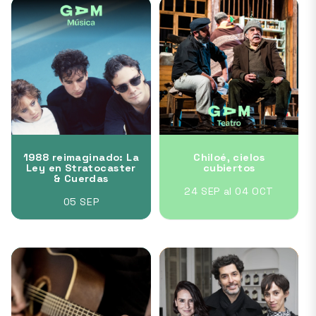
1988 reimaginado: La
Chiloé, cielos
Ley en Stratocaster
cubiertos
& Cuerdas
24 SEP al 04 OCT
05 SEP