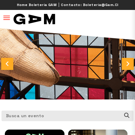
|
Home Boletería GAM
Contacto: Boleteria@gam.cl
desplegar navegación
Busca un evento