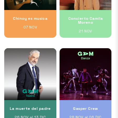
Chinoy es musica
Concierto Camila
Moreno
07 NOV
21 NOV
La muerte del padre
Gasper Crew
26 NOV al 13 DIC
28 NOV al 06 DIC