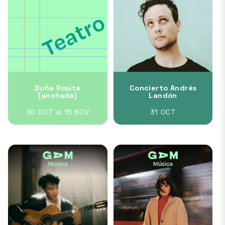
Doña Rosita
Concierto Andrés
[anotada]
Landón
30 OCT al 15 NOV
31 OCT