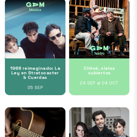
1988 reimaginado: La
Chiloé, cielos
Ley en Stratocaster
cubiertos
& Cuerdas
24 SEP al 04 OCT
05 SEP