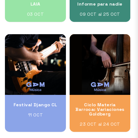
LAIA
Informe para nadie
03 OCT
09 OCT al 25 OCT
Festival Django CL
Ciclo Materia
Barroca: Variaciones
Goldberg
11 OCT
23 OCT al 24 OCT