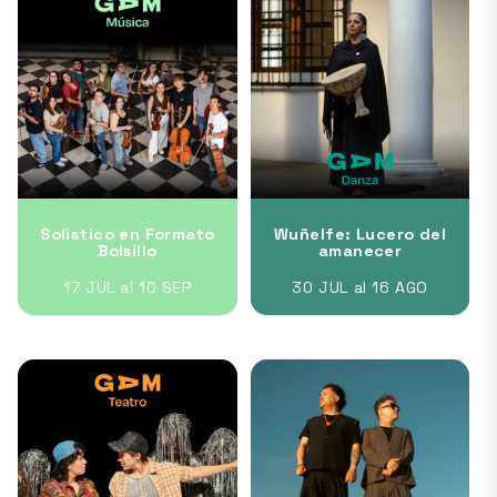
Solístico en Formato
Wuñelfe: Lucero del
Bolsillo
amanecer
17 JUL al 10 SEP
30 JUL al 16 AGO