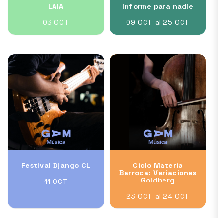
LAIA
Informe para nadie
03 OCT
09 OCT al 25 OCT
Festival Django CL
Ciclo Materia
Barroca: Variaciones
Goldberg
11 OCT
23 OCT al 24 OCT