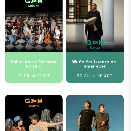
Solístico en Formato
Wuñelfe: Lucero del
Bolsillo
amanecer
17 JUL al 10 SEP
30 JUL al 16 AGO