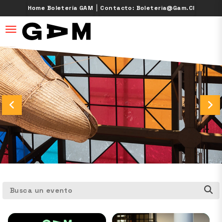
|
Home Boletería GAM
Contacto: Boleteria@gam.cl
desplegar navegación
Busca un evento