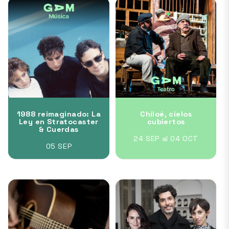
1988 reimaginado: La
Chiloé, cielos
Ley en Stratocaster
cubiertos
& Cuerdas
24 SEP al 04 OCT
05 SEP