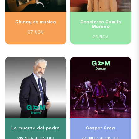
Chinoy es musica
Concierto Camila
Moreno
07 NOV
21 NOV
La muerte del padre
Gasper Crew
26 NOV al 13 DIC
28 NOV al 06 DIC