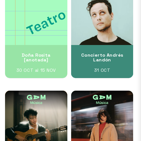
Doña Rosita
Concierto Andrés
[anotada]
Landón
30 OCT al 15 NOV
31 OCT