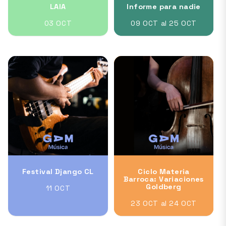
LAIA
Informe para nadie
03 OCT
09 OCT al 25 OCT
Festival Django CL
Ciclo Materia
Barroca: Variaciones
Goldberg
11 OCT
23 OCT al 24 OCT