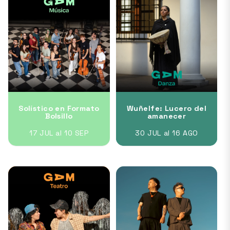
Solístico en Formato
Wuñelfe: Lucero del
Bolsillo
amanecer
17 JUL al 10 SEP
30 JUL al 16 AGO