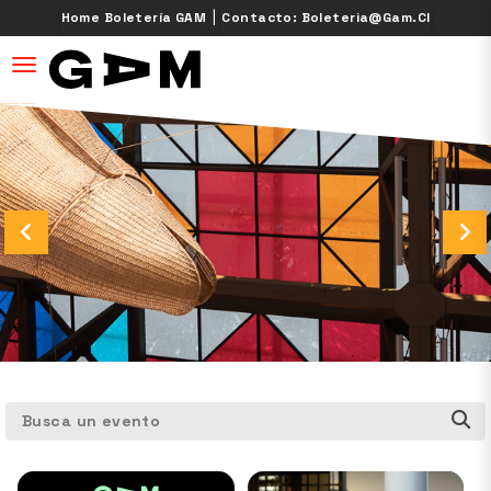
|
Home Boletería GAM
Contacto: Boleteria@gam.cl
desplegar navegación
Busca un evento