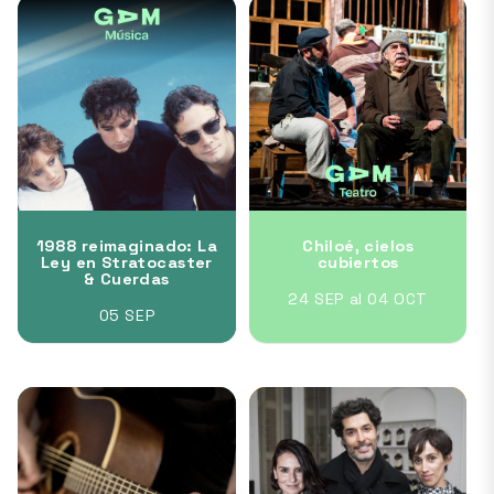
1988 reimaginado: La
Chiloé, cielos
Ley en Stratocaster
cubiertos
& Cuerdas
24 SEP al 04 OCT
05 SEP