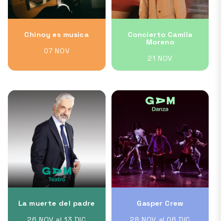
Chinoy es musica
Concierto Camila
Moreno
07 NOV
21 NOV
La muerte del padre
Gasper Crew
26 NOV al 13 DIC
28 NOV al 06 DIC