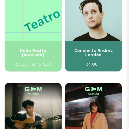
Doña Rosita
Concierto Andrés
[anotada]
Landón
30 OCT al 15 NOV
31 OCT