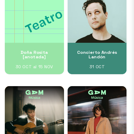
Doña Rosita
Concierto Andrés
[anotada]
Landón
30 OCT al 15 NOV
31 OCT