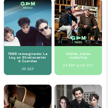
1988 reimaginado: La
Chiloé, cielos
Ley en Stratocaster
cubiertos
& Cuerdas
24 SEP al 04 OCT
05 SEP