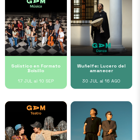
Solístico en Formato
Wuñelfe: Lucero del
Bolsillo
amanecer
17 JUL al 10 SEP
30 JUL al 16 AGO