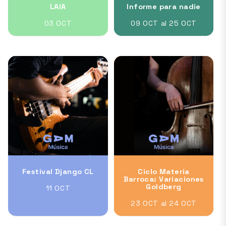
LAIA
Informe para nadie
03 OCT
09 OCT al 25 OCT
Festival Django CL
Ciclo Materia
Barroca: Variaciones
Goldberg
11 OCT
23 OCT al 24 OCT