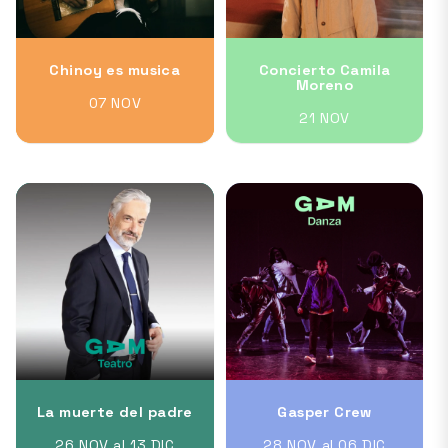
Chinoy es musica
Concierto Camila
Moreno
07 NOV
21 NOV
La muerte del padre
Gasper Crew
26 NOV al 13 DIC
28 NOV al 06 DIC