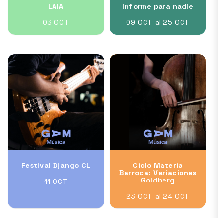
LAIA
Informe para nadie
03 OCT
09 OCT al 25 OCT
Festival Django CL
Ciclo Materia
Barroca: Variaciones
Goldberg
11 OCT
23 OCT al 24 OCT