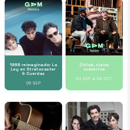
1988 reimaginado: La
Chiloé, cielos
Ley en Stratocaster
cubiertos
& Cuerdas
24 SEP al 04 OCT
05 SEP