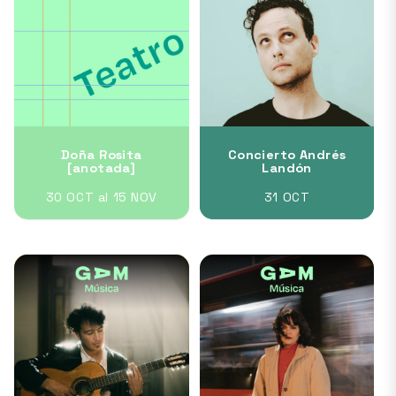
Doña Rosita
Concierto Andrés
[anotada]
Landón
30 OCT al 15 NOV
31 OCT