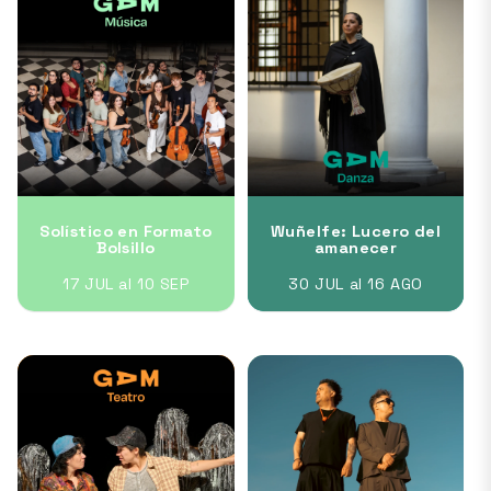
Solístico en Formato
Wuñelfe: Lucero del
Bolsillo
amanecer
17 JUL al 10 SEP
30 JUL al 16 AGO