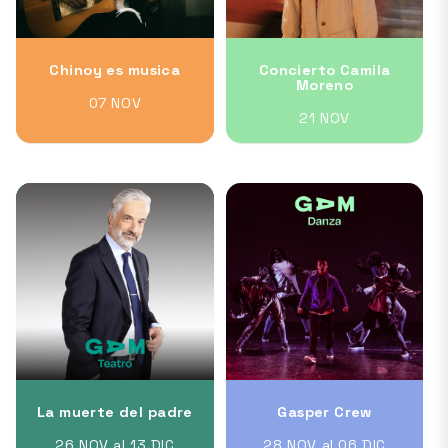
Chinoy es musica
Concierto Camila
Moreno
07 NOV
21 NOV
La muerte del padre
Gasper Crew
26 NOV al 13 DIC
28 NOV al 06 DIC