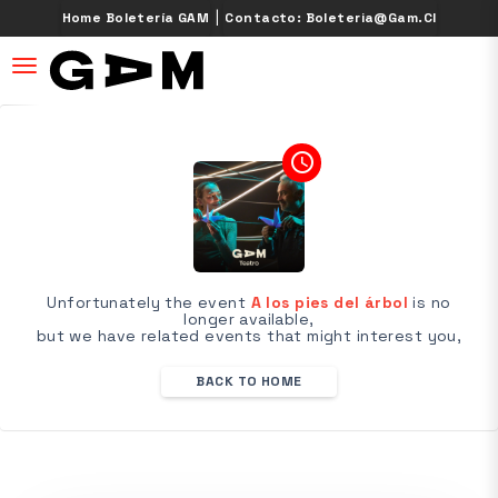
|
Home Boletería GAM
Contacto: Boleteria@gam.cl
desplegar navegación
access_time
Unfortunately the event
A los pies del árbol
is no
longer available,
but we have related events that might interest you,
BACK TO HOME