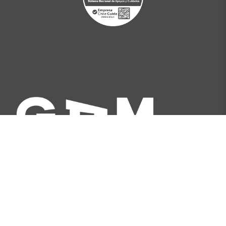
Av. Libertador Bernardo O'Higgins 227, Santiago,
Chile
[+562] 2566 5500
info@gam.cl
Política de privacidad