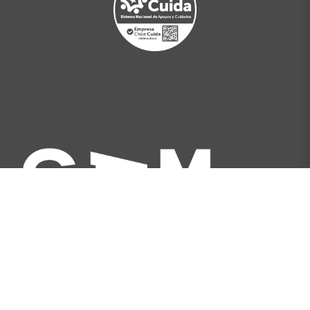
Av. Libertador Bernardo O'Higgins 227, Santiago,
Chile
[+562] 2566 5500
info@gam.cl
Política de privacidad