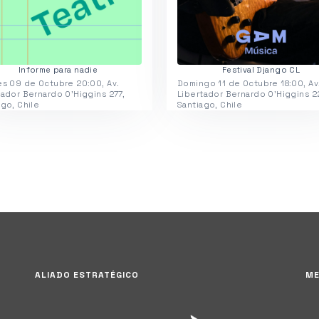
Informe para nadie
Festival Django CL
es 09 de Octubre 20:00, Av.
Domingo 11 de Octubre 18:00, Av
tador Bernardo O'Higgins 277,
Libertador Bernardo O'Higgins 2
ago, Chile
Santiago, Chile
ALIADO ESTRATÉGICO
ME