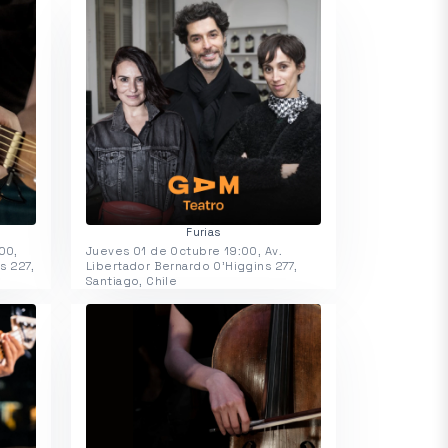
Furias
00,
Jueves 01 de Octubre 19:00, Av.
s 227,
Libertador Bernardo O'Higgins 277,
Santiago, Chile