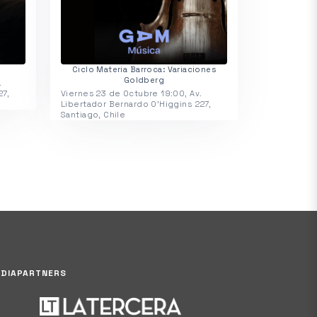
Ciclo Materia Barroca: Variaciones
Goldberg
.
27,
Viernes 23 de Octubre 19:00, Av.
Libertador Bernardo O'Higgins 227,
Santiago, Chile
DIAPARTNERS