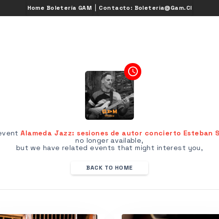
|
Home Boletería GAM
Contacto: Boleteria@gam.cl
access_time
 event
Alameda Jazz: sesiones de autor concierto Esteban
no longer available,
but we have related events that might interest you,
BACK TO HOME