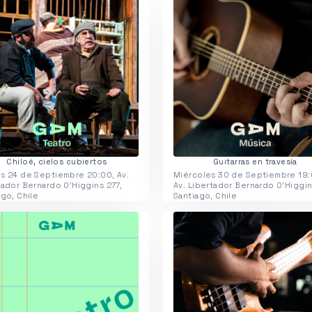
Chiloé, cielos cubiertos
Guitarras en travesía
s 24 de Septiembre 20:00, Av.
Miércoles 30 de Septiembre 19:
tador Bernardo O'Higgins 277,
Av. Libertador Bernardo O'Higgin
ago, Chile
Santiago, Chile