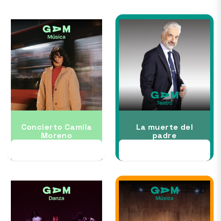
Concierto Camila
La muerte del
Moreno
padre
21 NOV
26 NOV