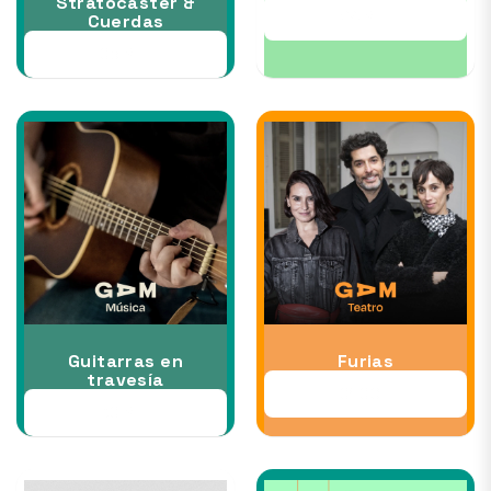
Stratocaster &
24 SEP
Cuerdas
05 SEP
Guitarras en
Furias
travesía
01 OCT
30 SEP