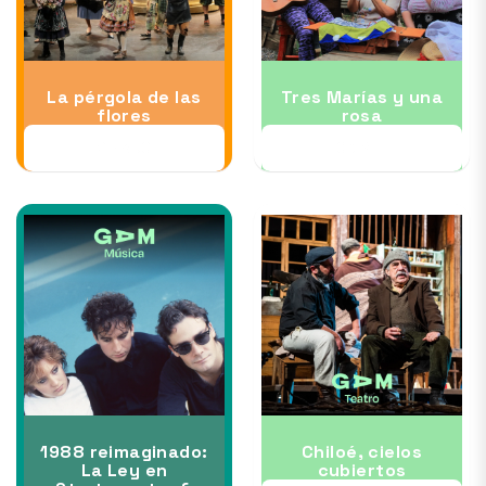
La pérgola de las
Tres Marías y una
flores
rosa
28 AUG
03 SEP
1988 reimaginado:
Chiloé, cielos
La Ley en
cubiertos