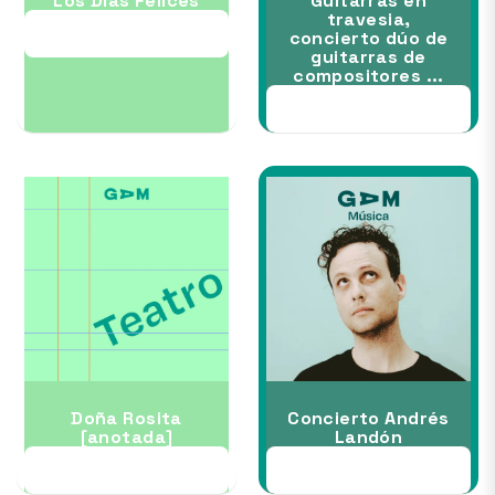
Los Días Felices
Guitarras en
travesia,
23 OCT
concierto dúo de
guitarras de
compositores ...
28 OCT
Doña Rosita
Concierto Andrés
[anotada]
Landón
30 OCT
31 OCT