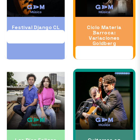
Festival Django CL
Ciclo Materia
Barroca:
11 OCT
Variaciones
Goldberg
23 OCT