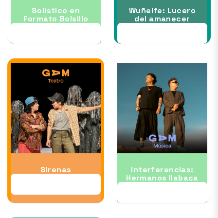
Solístico en
Wuñelfe: Lucero
Formato Bolsillo
del amanecer
17 JUL
30 JUL
Sirenas
Interferencias:
Hermanos Ilabaca
07 AUG
12 AUG