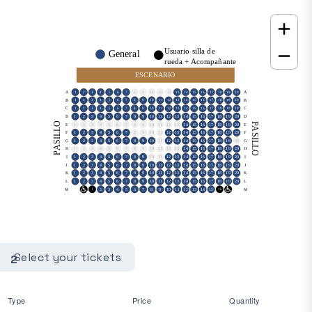
Usuario silla de
General
rueda + Acompañante
ESCENARIO
A
A
1
2
3
4
5
6
7
8
9
10
11
12
13
14
15
16
17
18
19
20
B
B
1
2
3
4
5
6
7
8
9
10
11
12
13
14
15
16
17
18
19
20
C
C
1
2
3
4
5
6
7
8
9
10
11
12
13
14
15
16
17
18
19
20
D
1
2
3
4
5
6
7
8
9
10
11
12
13
14
15
16
17
18
19
20
D
PASILLO
PASILLO
E
1
2
3
4
5
6
7
8
9
10
11
12
13
14
15
16
17
18
19
20
E
F
1
2
3
4
5
6
7
8
9
10
11
12
13
14
15
16
17
18
19
20
F
G
1
2
3
4
5
6
7
8
9
10
11
12
13
14
15
16
17
18
19
20
G
H
1
2
3
4
5
6
7
8
9
10
11
12
13
14
15
16
17
18
19
20
H
I
1
2
3
4
5
6
7
8
9
10
11
12
13
14
15
16
17
18
19
20
I
J
1
2
3
4
5
6
7
8
9
10
11
12
13
14
15
16
17
18
19
20
J
K
1
2
3
4
5
6
7
8
9
10
11
12
13
14
15
16
17
18
19
20
K
L
1
2
3
4
5
6
7
8
9
10
11
12
13
14
15
16
17
18
19
20
L
M
2
3
4
5
6
7
8
9
10
11
12
13
14
15
M
0
1
16
17
Select your tickets
2
Type
Price
Quantity