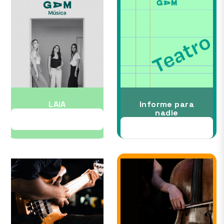
LAIA
Informe para
nadie
03 OCT
09 OCT