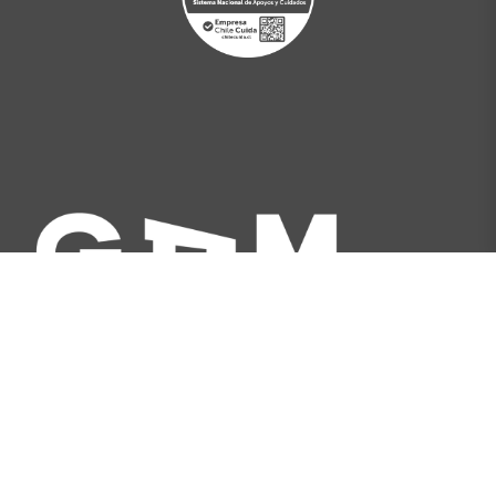
Av. Libertador Bernardo O'Higgins 227, Santiago,
Chile
[+562] 2566 5500
info@gam.cl
Política de privacidad