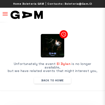
|
Home Boletería GAM
Contacto: Boleteria@gam.cl
desplegar navegación
access_time
Unfortunately the event
El Dylan
is no longer
available,
but we have related events that might interest you,
BACK TO HOME