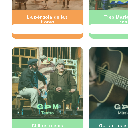
La pérgola de las
Tres Marí
flores
ros
28 AUG
03 S
Chiloé, cielos
Guitarras e