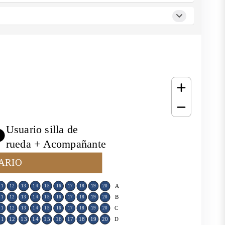
Usuario silla de
rueda + Acompañante
ARIO
A
11
12
13
14
15
16
17
18
19
20
B
11
12
13
14
15
16
17
18
19
20
C
11
12
13
14
15
16
17
18
19
20
11
12
13
14
15
16
17
18
19
20
D