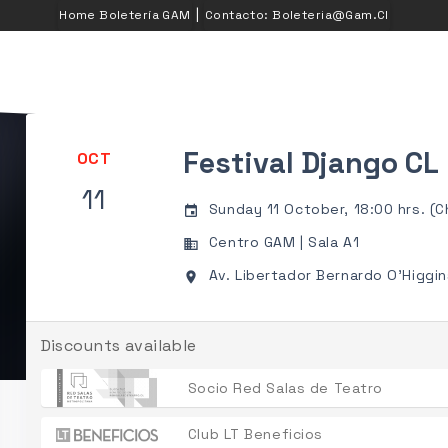
|
Home Boletería GAM
Contacto: Boleteria@gam.cl
Festival Django CL
OCT
11
Sunday 11 October, 18:00 hrs. (Ch
event
Centro GAM | Sala A1
business
Av. Libertador Bernardo O'Higgin
place
Discounts available
Socio Red Salas de Teatro
Club LT Beneficios