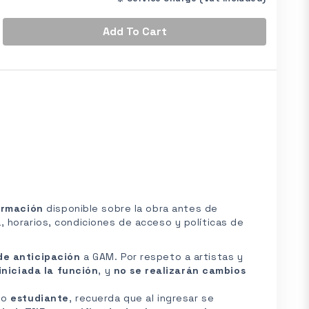
*
Add
To Cart
formación
disponible sobre la obra antes de
 horarios, condiciones de acceso y políticas de
de anticipación
a GAM. Por respeto a artistas y
iniciada la función
, y
no se realizarán cambios
r
o
estudiante
, recuerda que al ingresar se