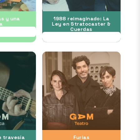
as y una
1988 reimaginado: La
a
Ley en Stratocaster &
Cuerdas
EP
05 SEP
n travesía
Furias