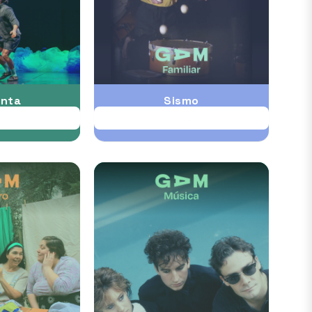
nta
Sismo
UG
28 AUG