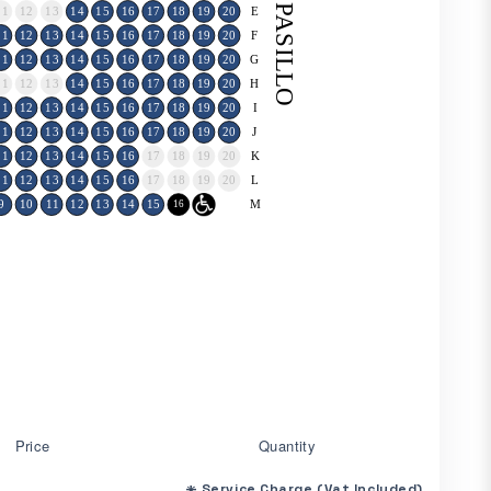
PASILLO
11
12
13
14
15
16
17
18
19
20
E
11
12
13
14
15
16
17
18
19
20
F
11
12
13
14
15
16
17
18
19
20
G
11
12
13
14
15
16
17
18
19
20
H
11
12
13
14
15
16
17
18
19
20
I
11
12
13
14
15
16
17
18
19
20
J
11
12
13
14
15
16
17
18
19
20
K
11
12
13
14
15
16
17
18
19
20
L
9
10
11
12
13
14
15
M
16
17
Price
Quantity
Service Charge (Vat Included)