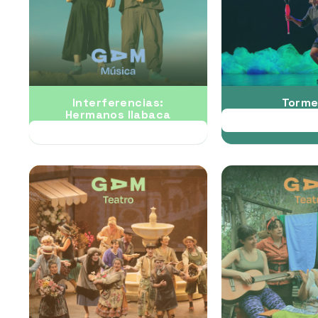
Interferencias:
Torme
Hermanos Ilabaca
22 A
12 AUG