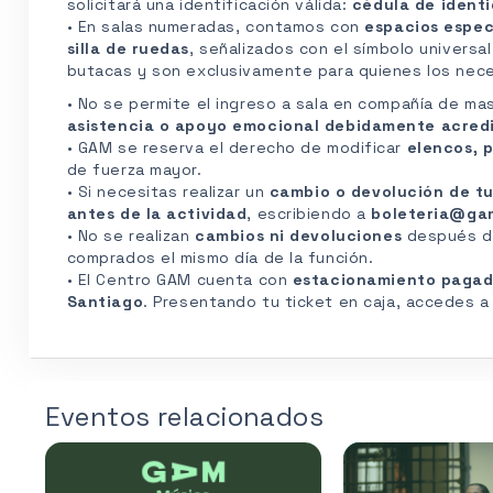
solicitará una identificación válida:
cédula de identi
• En salas numeradas, contamos con
espacios espec
silla de ruedas
, señalizados con el símbolo universa
butacas y son exclusivamente para quienes los nece
• No se permite el ingreso a sala en compañía de ma
asistencia o apoyo emocional debidamente acred
• GAM se reserva el derecho de modificar
elencos, p
de fuerza mayor.
• Si necesitas realizar un
cambio o devolución de tu
antes de la actividad
, escribiendo a
boleteria@ga
• No se realizan
cambios ni devoluciones
después de 
comprados el mismo día de la función.
• El Centro GAM cuenta con
estacionamiento paga
Santiago
. Presentando tu ticket en caja, accedes 
Eventos relacionados