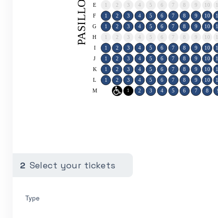
PASILLO
E
1
2
3
4
5
6
7
8
9
10
F
1
2
3
4
5
6
7
8
9
10
G
1
2
3
4
5
6
7
8
9
10
H
1
2
3
4
5
6
7
8
9
10
I
1
2
3
4
5
6
7
8
9
10
J
1
2
3
4
5
6
7
8
9
10
K
1
2
3
4
5
6
7
8
9
10
L
1
2
3
4
5
6
7
8
9
10
M
2
3
4
5
6
7
8
0
1
2
Select your tickets
Type