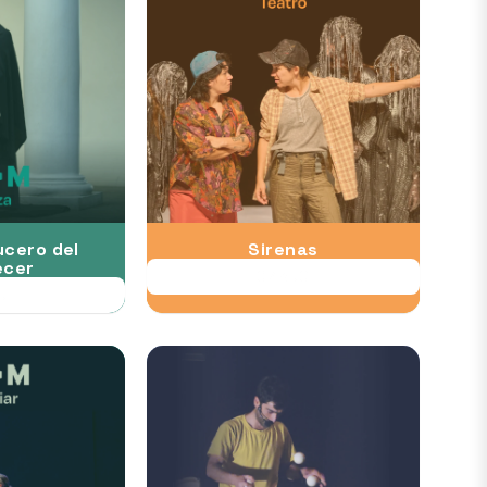
ucero del
Sirenas
cer
07 AUG
UL