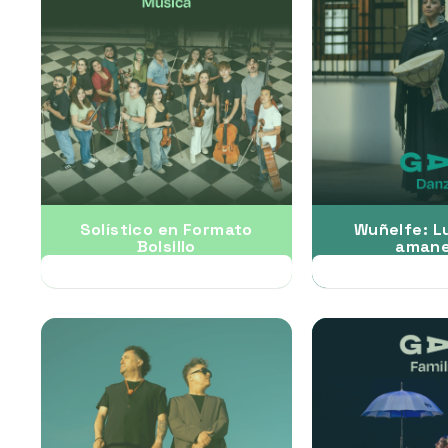
Solístico en Formato
Wuñelfe: L
Bolsillo
amane
17 JUL
30 J