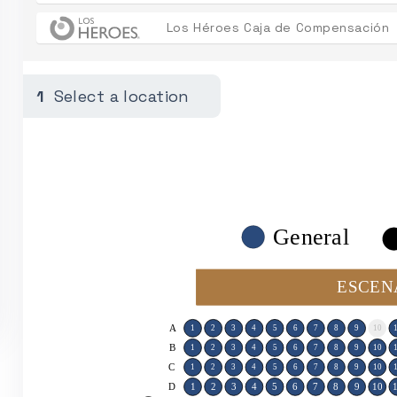
Los Héroes Caja de Compensación
1
Select a location
General
ESCEN
A
1
2
3
4
5
6
7
8
9
10
B
1
2
3
4
5
6
7
8
9
10
C
1
2
3
4
5
6
7
8
9
10
D
1
2
3
4
5
6
7
8
9
10