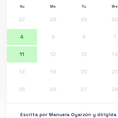
Su
Mo
Tu
We
27
28
29
3
4
5
6
7
11
12
13
1
18
19
20
21
25
26
27
2
Escrita por Manuela Oyarzún y dirigida 