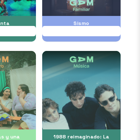
nta
Sismo
UG
28 AUG
as y una
1988 reimaginado: La