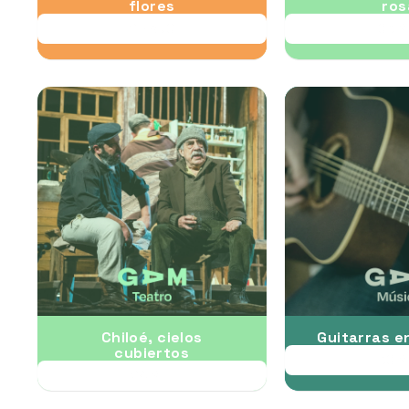
flores
ros
28 AUG
03 S
Chiloé, cielos
Guitarras e
cubiertos
30 S
24 SEP