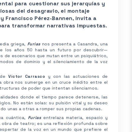
ental para cuestionar sus jerarquías y
iosas del desagravio, el montaje
y Francisco Pérez-Bannen, invita a
 para transformar narrativas impuestas.
edia griega,
Furias
nos presenta a Casandra, una
de los años 50 hasta un futuro por descubrir—
vés de escenarios que mutan entre un psiquiátrico,
 modos de dominio y el silenciamiento de la voz
n de
Víctor Carrasco
y con las actuaciones de
a obra nos sumerge en un cruce inédito entre el
estructuras de poder que intentan silenciarnos.
realidades donde el tiempo parece detenerse, las
glos. No están solas: su pulsión vital y su deseo
endo unas a otras a romper sus propias cadenas.
ica cuántica,
Furias
entrelaza materia, espacio y
 obra de teatro; es una reflexión profunda sobre
despertar de la voz en un mundo que prefiere el