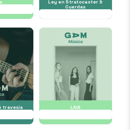
a
Ley en Stratocaster &
Cuerdas
EP
05 SEP
n travesía
LAIA
EP
03 OCT