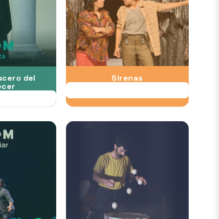
ucero del
Sirenas
cer
07 AUG
UL