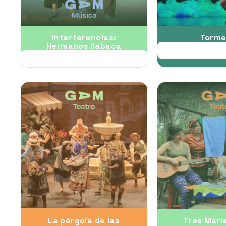
Interferencias:
Torme
Hermanos Ilabaca
22 A
12 AUG
La pérgola de las
Tres Marí