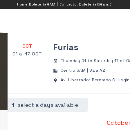
|
Home Boletería GAM
Contacto: Boleteria@gam.cl
Furias
OCT
01 al 17 OCT
Thursday 01 to Saturday 17 of Oc
event
Centro GAM | Sala A2
business
Av. Libertador Bernardo O'Higgin
place
1
select a days available
Octobe