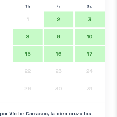
Th
Fr
Sa
0
1
2
3
8
9
10
4
15
16
17
22
23
24
8
29
30
31
por Víctor Carrasco, la obra cruza los