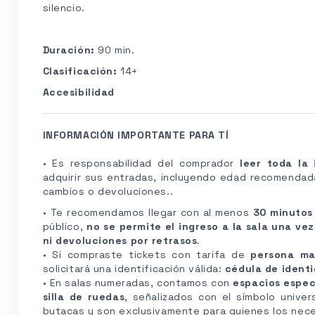
silencio.
Duración:
90 min.
Clasificación:
14+
Accesibilidad
INFORMACIÓN IMPORTANTE PARA TÍ
• Es responsabilidad del comprador
leer toda la
adquirir sus entradas, incluyendo edad recomendada
cambios o devoluciones..
• Te recomendamos llegar con al menos
30 minutos
público,
no se permite el ingreso a la sala una vez
ni devoluciones por retrasos
.
• Si compraste tickets con tarifa de
persona m
solicitará una identificación válida:
cédula de identi
• En salas numeradas, contamos con
espacios espec
silla de ruedas
, señalizados con el símbolo unive
butacas y son exclusivamente para quienes los nece