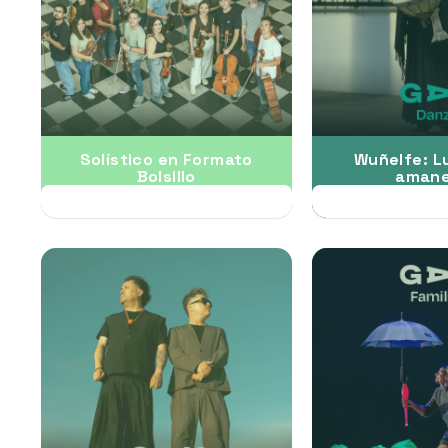
Solístico en Formato
Wuñelfe: L
Bolsillo
amane
17 JUL
30 J