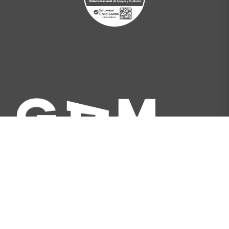
Av. Libertador Bernardo O'Higgins 227, Santiago,
Chile
[+562] 2566 5500
info@gam.cl
Política de privacidad