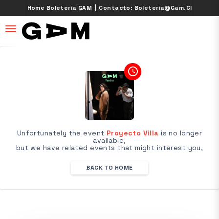
|
Home Boletería GAM
Contacto: Boleteria@gam.cl
desplegar navegación
access_time
Unfortunately the event
Proyecto Villa
is no longer
available,
but we have related events that might interest you,
BACK TO HOME