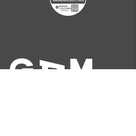
Av. Libertador Bernardo O'Higgins 227, Santiago,
Chile
[+562] 2566 5500
info@gam.cl
Política de privacidad