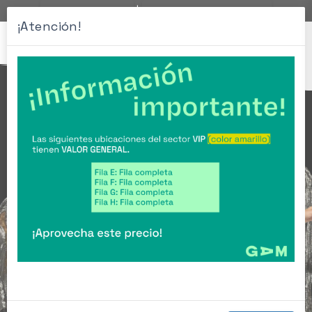
|
Home Boletería GAM
Contacto: Boleteria@gam.cl
¡Atención!
desplegar navegación