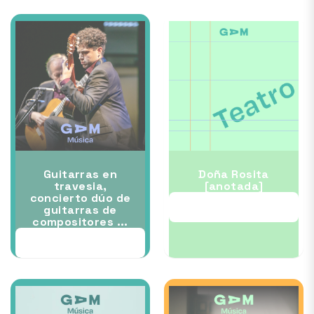
Guitarras en
Doña Rosita
travesia,
[anotada]
concierto dúo de
30 OCT
guitarras de
compositores ...
28 OCT