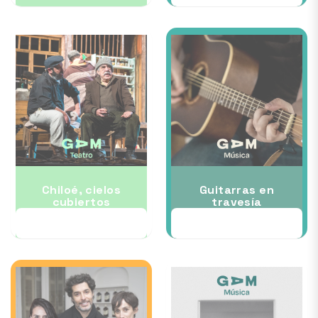
Chiloé, cielos
Guitarras en
cubiertos
travesía
24 SEP
30 SEP