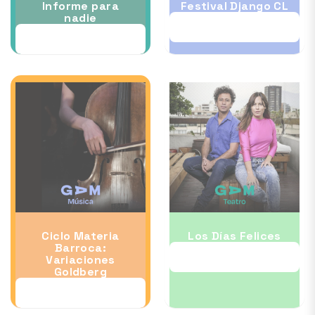
Informe para
Festival Django CL
nadie
11 OCT
09 OCT
Ciclo Materia
Los Días Felices
Barroca:
23 OCT
Variaciones
Goldberg
23 OCT