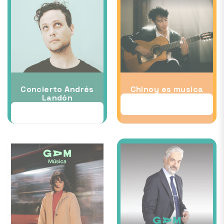
Concierto Andrés
Chinoy es musica
Landón
07 NOV
31 OCT