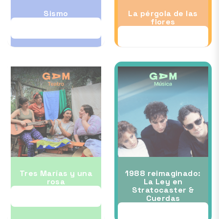
Sismo
La pérgola de las
flores
28 AUG
28 AUG
Tres Marías y una
1988 reimaginado:
rosa
La Ley en
Stratocaster &
03 SEP
Cuerdas
05 SEP