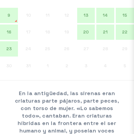
9
10
11
12
13
14
15
16
17
18
19
20
21
22
23
24
25
26
27
28
29
30
31
1
2
3
4
5
En la antigüedad, las sirenas eran
criaturas parte pájaros, parte peces,
con torso de mujer. «Lo sabemos
todo», cantaban. Eran criaturas
híbridas en la frontera entre el ser
humano y animal, y poseían voces