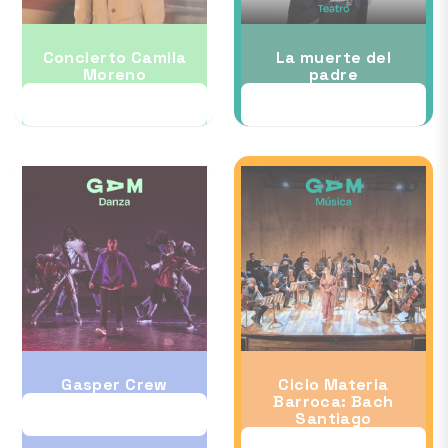
Concierto Camila
La muerte del
Moreno
padre
21 NOV
26 NOV
Gasper Crew
Ciclo Materia
Barroca: Bach
28 NOV
Santiago