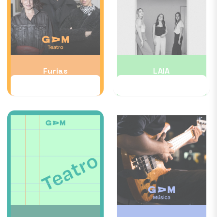
Furias
LAIA
01 OCT
03 OCT