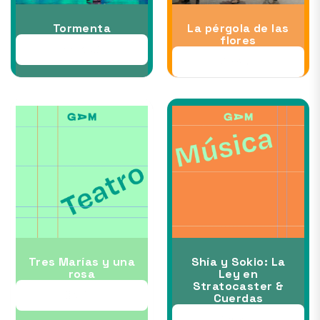
Tormenta
La pérgola de las
flores
22 AUG
28 AUG
Tres Marías y una
Shía y Sokio: La
rosa
Ley en
Stratocaster &
03 SEP
Cuerdas
05 SEP