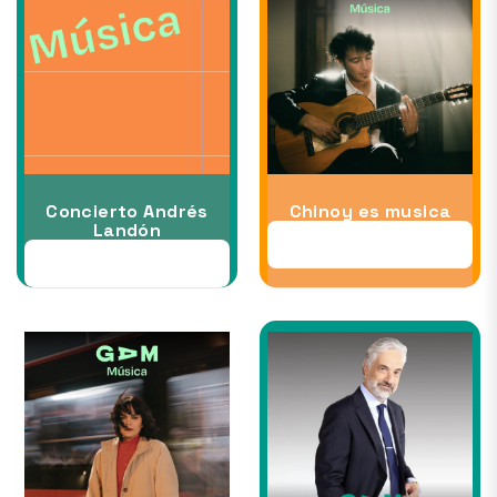
Concierto Andrés
Chinoy es musica
Landón
07 NOV
31 OCT