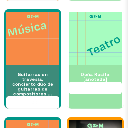
Guitarras en
Doña Rosita
travesia,
[anotada]
concierto dúo de
30 OCT
guitarras de
compositores ...
28 OCT