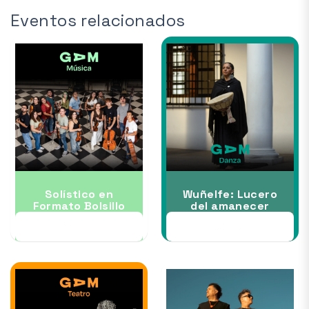
Eventos relacionados
Solístico en
Wuñelfe: Lucero
Formato Bolsillo
del amanecer
17 JUL
30 JUL