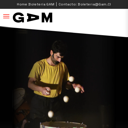
|
Home Boletería GAM
Contacto: Boleteria@gam.cl
desplegar navegación