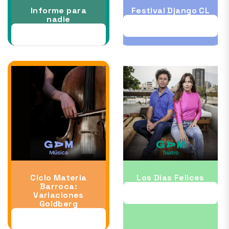
Informe para
Festival Django CL
nadie
11 OCT
09 OCT
Ciclo Materia
Los Días Felices
Barroca:
23 OCT
Variaciones
Goldberg
23 OCT