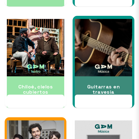
Chiloé, cielos
Guitarras en
cubiertos
travesía
24 SEP
30 SEP