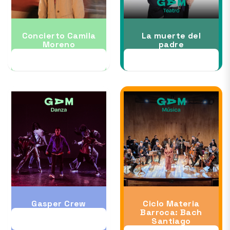
Concierto Camila
La muerte del
Moreno
padre
21 NOV
26 NOV
Gasper Crew
Ciclo Materia
Barroca: Bach
28 NOV
Santiago