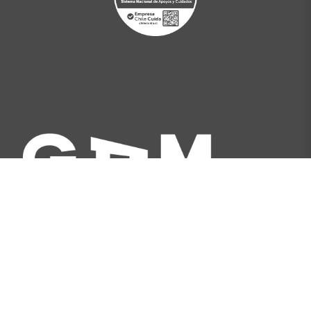
Av. Libertador Bernardo O'Higgins 227, Santiago,
Chile
[+562] 2566 5500
info@gam.cl
Política de privacidad