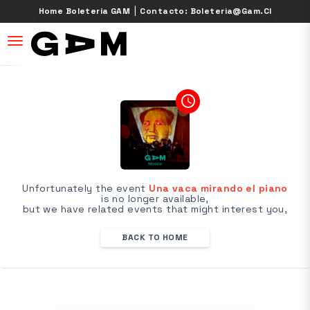
|
Home Boletería GAM
Contacto: Boleteria@gam.cl
desplegar navegación
access_time
Unfortunately the event
Una vaca mirando el piano
is no longer available,
but we have related events that might interest you,
BACK TO HOME