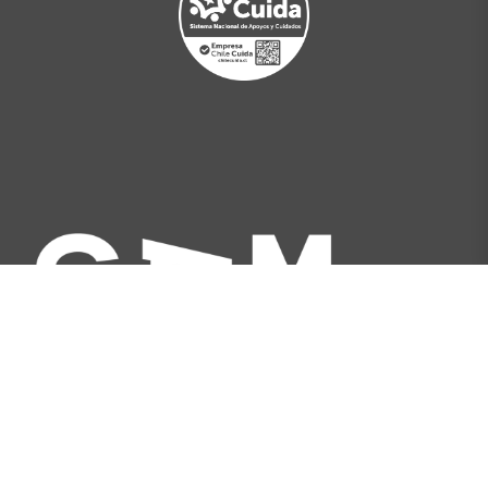
Av. Libertador Bernardo O'Higgins 227, Santiago,
Chile
[+562] 2566 5500
info@gam.cl
Política de privacidad