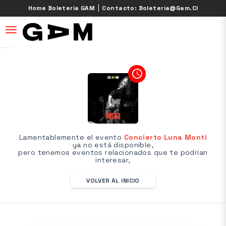
|
Home Boletería GAM
Contacto: Boleteria@gam.cl
desplegar navegación
access_time
Lamentablemente el evento
Concierto Luna Monti
ya no está disponible,
pero tenemos eventos relacionados que te podrian
interesar,
VOLVER AL INICIO