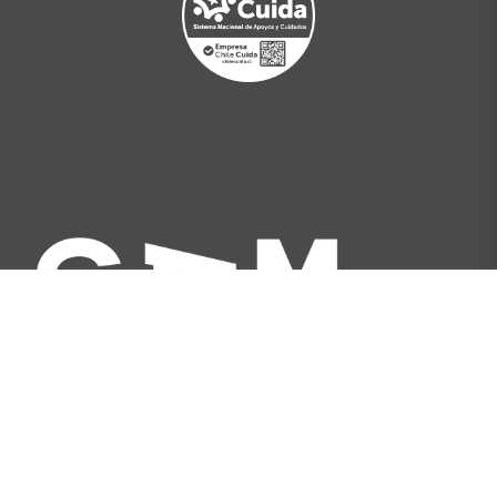
Av. Libertador Bernardo O'Higgins 227, Santiago,
Chile
[+562] 2566 5500
info@gam.cl
Política de privacidad