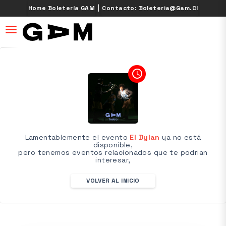
|
Home Boletería GAM
Contacto: Boleteria@gam.cl
desplegar navegación
access_time
Lamentablemente el evento
El Dylan
ya no está
disponible,
pero tenemos eventos relacionados que te podrian
interesar,
VOLVER AL INICIO