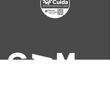
Av. Libertador Bernardo O'Higgins 227, Santiago,
Chile
[+562] 2566 5500
info@gam.cl
Política de privacidad