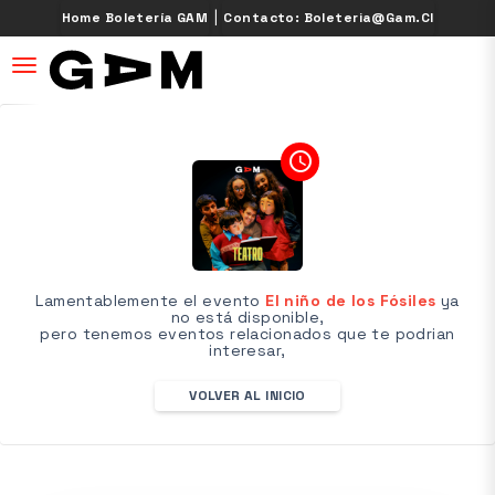
|
Home Boletería GAM
Contacto: Boleteria@gam.cl
desplegar navegación
access_time
Lamentablemente el evento
El niño de los Fósiles
ya
no está disponible,
pero tenemos eventos relacionados que te podrian
interesar,
VOLVER AL INICIO