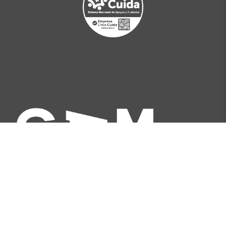
Av. Libertador Bernardo O'Higgins 227, Santiago,
Chile
[+562] 2566 5500
info@gam.cl
Política de privacidad