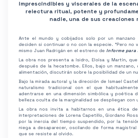
imprescindibles y viscerales de la escen
relectura ritual, potente y profunda
nadie, una de sus creaciones 
Ante el mundo y cobijados solo por un manzano (
deciden si continuar o no con la especie. “Pero no 
mismo Juan Radrigán en el estreno de
Informe para 
La obra nos presenta a Isidro, Eloísa y Martín, qu
después de la hecatombe. Ellos, bajo un manzano, 
alimentación, discutirán sobre la posibilidad de un nu
Bajo la mirada autoral y la dirección de Ismael Cast
naturalismo tradicional con el que habitualmen
adentrarse en una dimensión simbólica y poética do
belleza oculta de la marginalidad se despliegan con
La obra nos invita a habitarnos en una ética de
interpretaciones de Lorena Capetillo, Giordano Ros
por la inercia del tiempo suspendido, por la tens
niega a desaparecer, oscilando de forma magistral 
que se resiste al olvido.