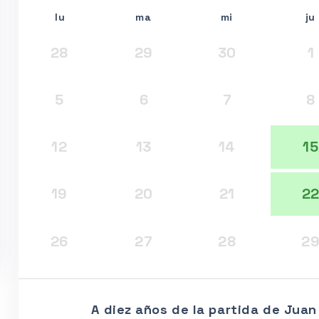
lu
ma
mi
ju
28
29
30
1
5
6
7
8
12
13
14
15
19
20
21
2
26
27
28
2
A diez años de la partida de Juan