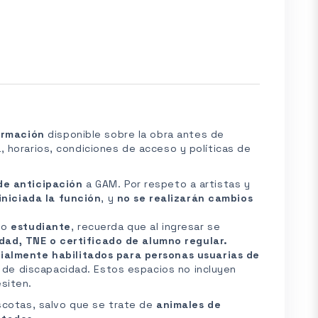
formación
disponible sobre la obra antes de
 horarios, condiciones de acceso y políticas de
de anticipación
a GAM. Por respeto a artistas y
iniciada la función
, y
no se realizarán cambios
r
o
estudiante
, recuerda que al ingresar se
dad, TNE o certificado de alumno regular.
ialmente habilitados para personas usuarias de
l de discapacidad. Estos espacios no incluyen
siten.
scotas, salvo que se trate de
animales de