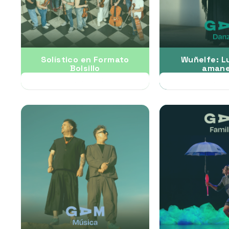
Solístico en Formato
Wuñelfe: L
Bolsillo
amane
17 JUL al 10 SEP
30 JUL al