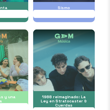
nta
Sismo
 30 AGO
28 AGO al 06 SEP
as y una
1988 reimaginado: La
a
Ley en Stratocaster &
Cuerdas
 13 SEP