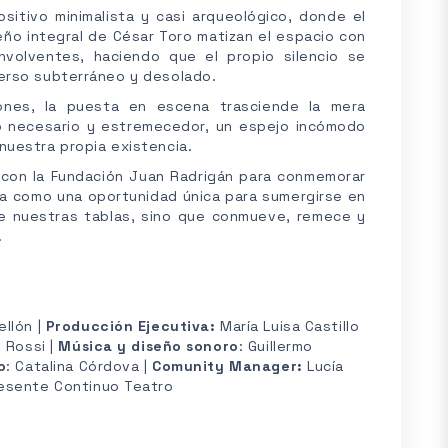
itivo minimalista y casi arqueológico, donde el
eño integral de César Toro matizan el espacio con
volventes, haciendo que el propio silencio se
erso subterráneo y desolado.
ones, la puesta en escena trasciende la mera
co necesario y estremecedor, un espejo incómodo
nuestra propia existencia.
a con la Fundación Juan Radrigán para conmemorar
a como una oportunidad única para sumergirse en
de nuestras tablas, sino que conmueve, remece y
.
ellón |
Producción Ejecutiva:
María Luisa Castillo
o Rossi |
Música y diseño sonoro
: Guillermo
o
: Catalina Córdova |
Comunity Manager:
Lucía
resente Continuo Teatro