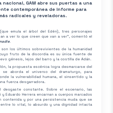
a nacional, GAM abre sus puertas a una
mente contemporánea de Informe para
más radicales y reveladoras.
que emula el árbol del Edén), tres personajes
van a ver lo que creen que van a ver”, comentó el
nadie
.
e son los últimos sobrevivientes de la humanidad
cuyo fruto de la discordia es su única fuente de
evo génesis, lejos del barro y la costilla de Adán.
ellón, la propuesta escénica logra desmarcarse del
te se aborda el universo del dramaturgo, para
nde la vulnerabilidad humana, el sinsentido y la
 una fuerza desgarradora.
l desgaste constante. Sobre el escenario, las
si y Eduardo Herrera encarnan a cuerpos marcados
ión contenida y por una persistencia muda que se
entre lo vital, lo absurdo y una dignidad intacta