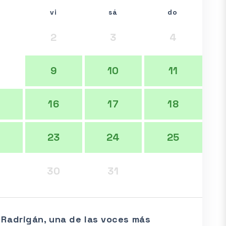
vi
sá
do
2
3
4
9
10
11
16
17
18
2
23
24
25
9
30
31
 Radrigán, una de las voces más