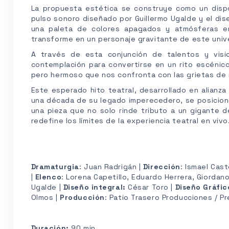
La propuesta estética se construye como un dispos
pulso sonoro diseñado por Guillermo Ugalde y el dis
una paleta de colores apagados y atmósferas en
transforme en un personaje gravitante de este univ
A través de esta conjunción de talentos y visi
contemplación para convertirse en un rito escéni
pero hermoso que nos confronta con las grietas de 
Este esperado hito teatral, desarrollado en alianz
una década de su legado imperecedero, se posicion
una pieza que no solo rinde tributo a un gigante 
redefine los límites de la experiencia teatral en vivo
Dramaturgia
: Juan Radrigán |
Dirección
: Ismael Cast
|
Elenco
: Lorena Capetillo, Eduardo Herrera, Giordan
Ugalde |
Diseño integral:
César Toro |
Diseño Gráfic
Olmos |
Producción
: Patio Trasero Producciones / P
Duración:
90 min.