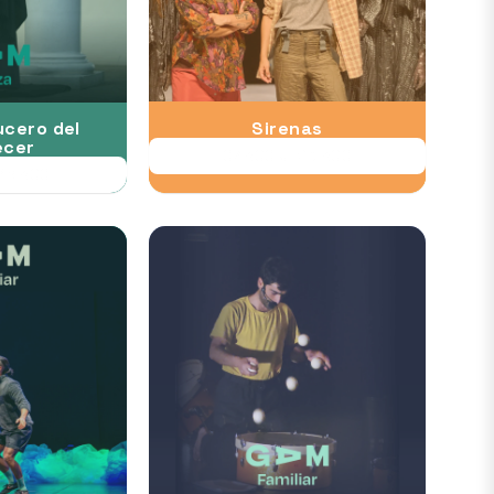
ucero del
Sirenas
cer
07 AGO al 23 AGO
 16 AGO