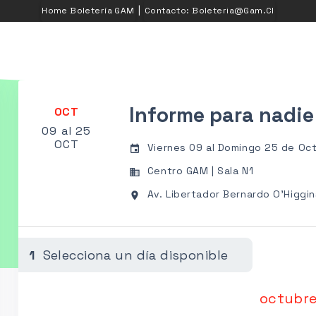
|
Home Boletería GAM
Contacto: Boleteria@gam.cl
Informe para nadie
OCT
09 al 25
OCT
Viernes 09 al Domingo 25 de Oct
event
Centro GAM | Sala N1
business
Av. Libertador Bernardo O'Higgin
place
1
Selecciona un día disponible
octubr