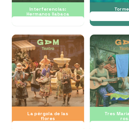
Interferencias:
Torme
Hermanos Ilabaca
22 AGO al
12 AGO
La pérgola de las
Tres Marí
flores
ros
28 AGO al 13 SEP
03 SEP al