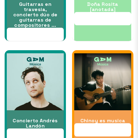
Guitarras en
Doña Rosita
travesia,
[anotada]
concierto dúo de
30 OCT al 15 NOV
guitarras de
compositores ...
28 OCT
Concierto Andrés
Chinoy es musica
Landón
07 NOV
31 OCT