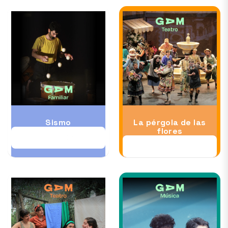
Sismo
La pérgola de las
flores
28 AGO al 06 SEP
28 AGO al 13 SEP