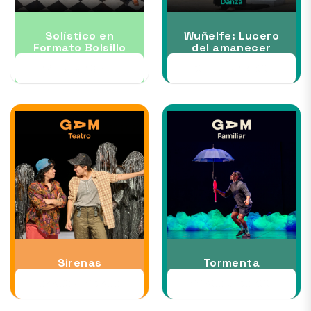
Solístico en
Wuñelfe: Lucero
Formato Bolsillo
del amanecer
17 JUL al 10 SEP
30 JUL al 16 AGO
Sirenas
Tormenta
07 AGO al 23 AGO
22 AGO al 30 AGO