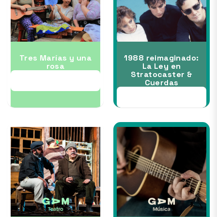
Tres Marías y una
1988 reimaginado:
rosa
La Ley en
Stratocaster &
03 SEP al 13 SEP
Cuerdas
05 SEP