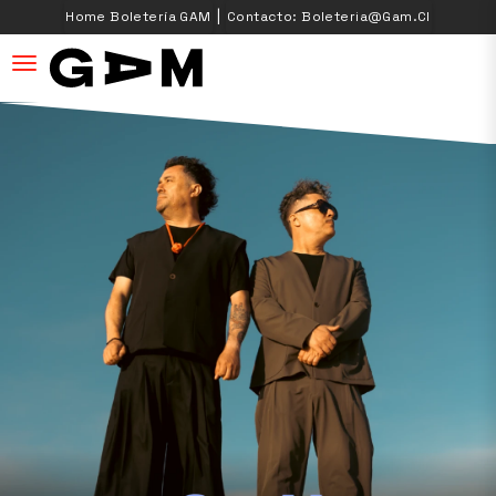
|
Home Boletería GAM
Contacto: Boleteria@gam.cl
desplegar navegación