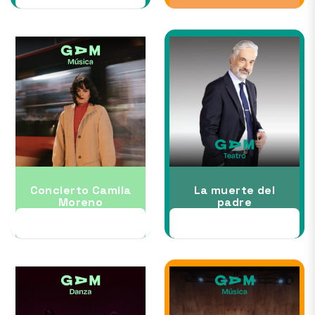
Concierto Camila
La muerte del
Moreno
padre
21 NOV
26 NOV al 13 DIC