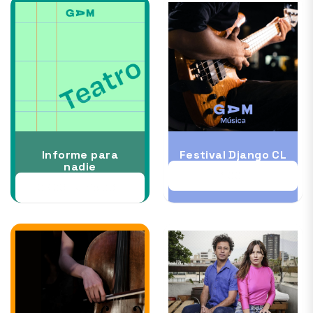
Informe para
Festival Django CL
nadie
11 OCT
09 OCT al 25 OCT