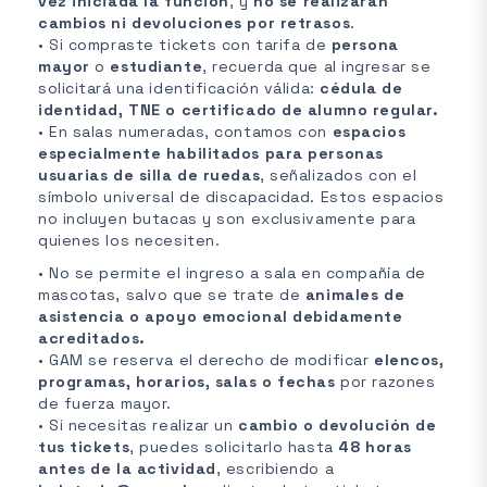
vez iniciada la función
, y
no se realizarán
cambios ni devoluciones por retrasos
.
• Si compraste tickets con tarifa de
persona
mayor
o
estudiante
, recuerda que al ingresar se
solicitará una identificación válida:
cédula de
identidad, TNE o certificado de alumno regular.
• En salas numeradas, contamos con
espacios
especialmente habilitados para personas
usuarias de silla de ruedas
, señalizados con el
símbolo universal de discapacidad. Estos espacios
no incluyen butacas y son exclusivamente para
quienes los necesiten.
• No se permite el ingreso a sala en compañía de
mascotas, salvo que se trate de
animales de
asistencia o apoyo emocional debidamente
acreditados.
• GAM se reserva el derecho de modificar
elencos,
programas, horarios, salas o fechas
por razones
de fuerza mayor.
• Si necesitas realizar un
cambio o devolución de
tus tickets
, puedes solicitarlo hasta
48 horas
antes de la actividad
, escribiendo a