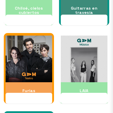
Chiloé, cielos
Guitarras en
cubiertos
travesía
24 SEP al 04 OCT
30 SEP al 14 OCT
Furias
LAIA
01 OCT al 17 OCT
03 OCT