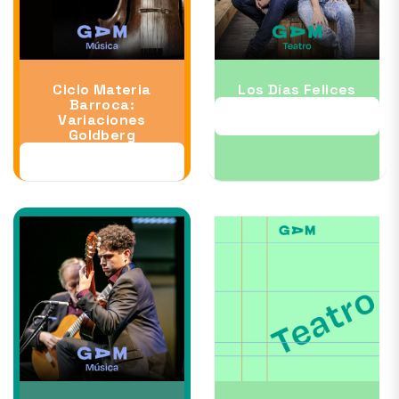
Ciclo Materia
Los Días Felices
Barroca:
23 OCT al 08 NOV
Variaciones
Goldberg
23 OCT al 24 OCT