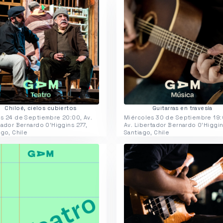
Chiloé, cielos cubiertos
Guitarras en travesía
s 24 de Septiembre 20:00, Av.
Miércoles 30 de Septiembre 19:
tador Bernardo O'Higgins 277,
Av. Libertador Bernardo O'Higgin
ago, Chile
Santiago, Chile