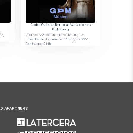
Ciclo Materia Barroca: Variaciones
Goldberg
.
27,
Viernes 23 de Octubre 19:00, Av.
Libertador Bernardo O'Higgins 227,
Santiago, Chile
DIAPARTNERS