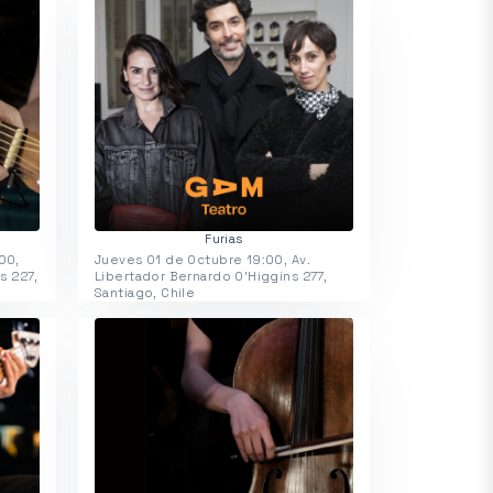
Furias
00,
Jueves 01 de Octubre 19:00, Av.
s 227,
Libertador Bernardo O'Higgins 277,
Santiago, Chile