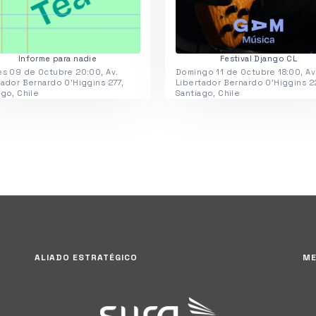
Informe para nadie
Festival Django CL
es 09 de Octubre 20:00, Av.
Domingo 11 de Octubre 18:00, Av
tador Bernardo O'Higgins 277,
Libertador Bernardo O'Higgins 2
ago, Chile
Santiago, Chile
ALIADO ESTRATÉGICO
ME