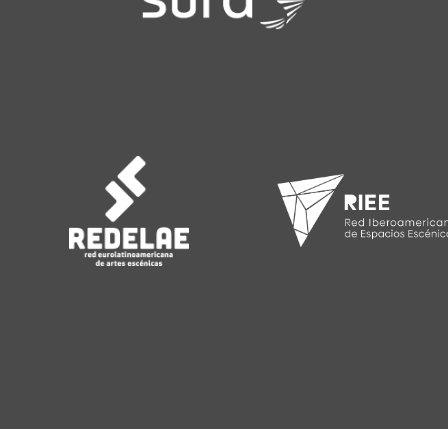
. Libertador Bernardo O'Higgins 227, Santiago, Chile