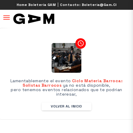
|
Home Boletería GAM
Contacto: Boleteria@gam.cl
desplegar navegación
access_time
Lamentablemente el evento
Ciclo Materia Barroca:
Solistas Barrocos
ya no está disponible,
pero tenemos eventos relacionados que te podrian
interesar,
VOLVER AL INICIO