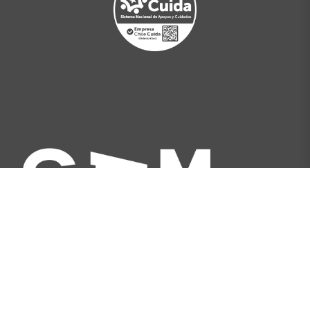
Av. Libertador Bernardo O'Higgins 227, Santiago,
Chile
[+562] 2566 5500
info@gam.cl
Política de privacidad