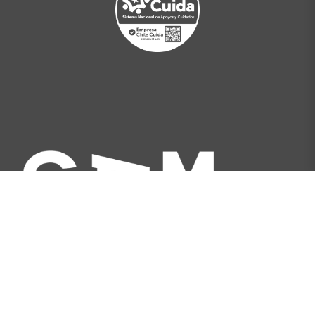
Av. Libertador Bernardo O'Higgins 227, Santiago,
Chile
[+562] 2566 5500
info@gam.cl
Política de privacidad