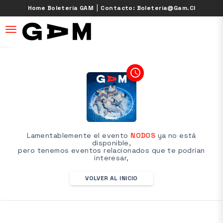
|
Home Boletería GAM
Contacto: Boleteria@gam.cl
desplegar navegación
access_time
Lamentablemente el evento
NODOS
ya no está
disponible,
pero tenemos eventos relacionados que te podrian
interesar,
VOLVER AL INICIO