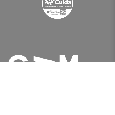
Av. Libertador Bernardo O'Higgins 227, Santiago,
Chile
[+562] 2566 5500
info@gam.cl
Política de privacidad