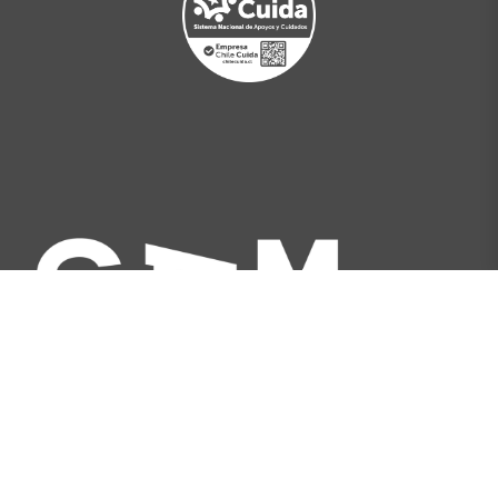
Av. Libertador Bernardo O'Higgins 227, Santiago,
Chile
[+562] 2566 5500
info@gam.cl
Política de privacidad