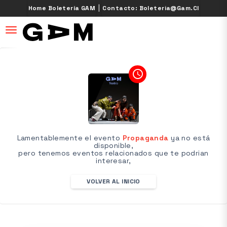
|
Home Boletería GAM
Contacto: Boleteria@gam.cl
desplegar navegación
access_time
Lamentablemente el evento
Propaganda
ya no está
disponible,
pero tenemos eventos relacionados que te podrian
interesar,
VOLVER AL INICIO