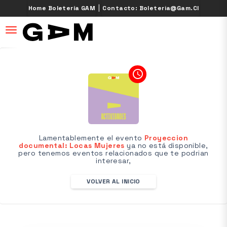
|
Home Boletería GAM
Contacto: Boleteria@gam.cl
desplegar navegación
access_time
Lamentablemente el evento
Proyeccion
documental: Locas Mujeres
ya no está disponible,
pero tenemos eventos relacionados que te podrian
interesar,
VOLVER AL INICIO