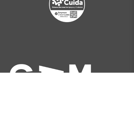
Av. Libertador Bernardo O'Higgins 227, Santiago,
Chile
[+562] 2566 5500
info@gam.cl
Política de privacidad