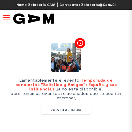
|
Home Boletería GAM
Contacto: Boleteria@gam.cl
desplegar navegación
access_time
Lamentablemente el evento
Temporada de
conciertos "Solístico y Amigos": España y sus
influencias
ya no está disponible,
pero tenemos eventos relacionados que te podrian
interesar,
VOLVER AL INICIO