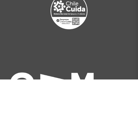
Av. Libertador Bernardo O'Higgins 227, Santiago,
Chile
[+562] 2566 5500
info@gam.cl