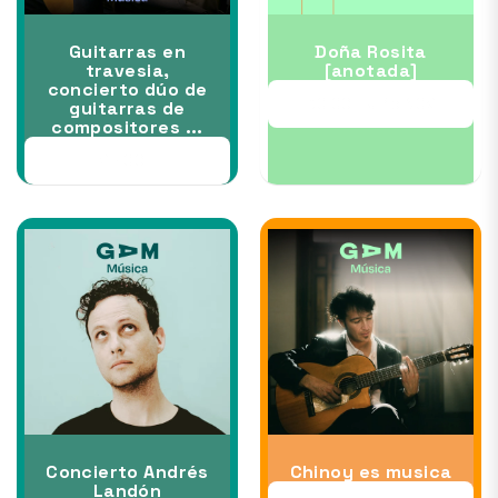
Guitarras en
Doña Rosita
travesia,
[anotada]
concierto dúo de
30 OCT al 15 NOV
guitarras de
compositores ...
28 OCT
Concierto Andrés
Chinoy es musica
Landón