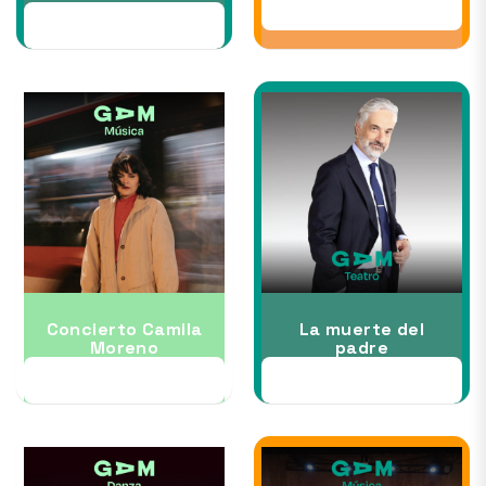
07 NOV
31 OCT
Concierto Camila
La muerte del
Moreno
padre
21 NOV
26 NOV al 13 DIC