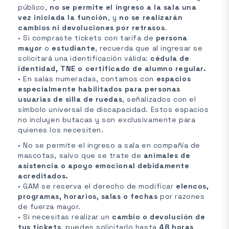
público,
no se permite el ingreso a la sala una
vez iniciada la función
, y
no se realizarán
cambios ni devoluciones por retrasos
.
• Si compraste tickets con tarifa de
persona
mayor
o
estudiante
, recuerda que al ingresar se
solicitará una identificación válida:
cédula de
identidad, TNE o certificado de alumno regular.
• En salas numeradas, contamos con
espacios
especialmente habilitados para personas
usuarias de silla de ruedas
, señalizados con el
símbolo universal de discapacidad. Estos espacios
no incluyen butacas y son exclusivamente para
quienes los necesiten.
• No se permite el ingreso a sala en compañía de
mascotas, salvo que se trate de
animales de
asistencia o apoyo emocional debidamente
acreditados.
• GAM se reserva el derecho de modificar
elencos,
programas, horarios, salas o fechas
por razones
de fuerza mayor.
• Si necesitas realizar un
cambio o devolución de
tus tickets
, puedes solicitarlo hasta
48 horas