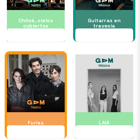
Chiloé, cielos
Guitarras en
cubiertos
travesía
24 SEP al 04 OCT
30 SEP al 14 OCT
Furias
LAIA
01 OCT al 17 OCT
03 OCT