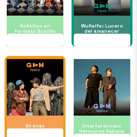
Solístico en
Wuñelfe: Lucero
Formato Bolsillo
del amanecer
17 JUL al 10 SEP
30 JUL al 16 AGO
Sirenas
Interferencias:
Hermanos Ilabaca
07 AGO al 23 AGO