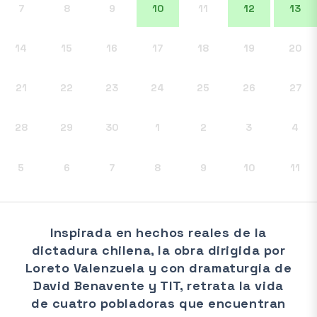
7
8
9
10
11
12
13
14
15
16
17
18
19
20
21
22
23
24
25
26
27
28
29
30
1
2
3
4
5
6
7
8
9
10
11
Inspirada en hechos reales de la
dictadura chilena, la obra dirigida por
Loreto Valenzuela y con dramaturgia de
David Benavente y TIT, retrata la vida
de cuatro pobladoras que encuentran