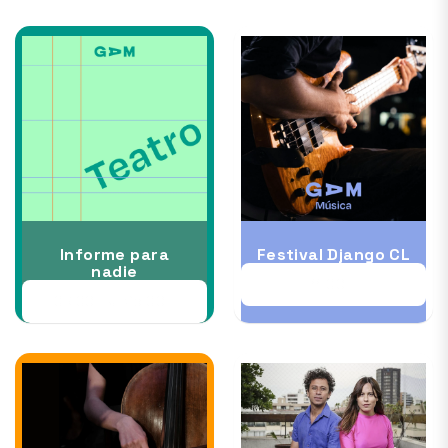
Informe para
Festival Django CL
nadie
11 OCT
09 OCT al 25 OCT