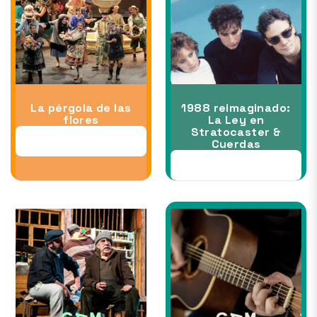
La pérgola de las
1988 reimaginado:
flores
La Ley en
Stratocaster &
28 AGO al 13 SEP
Cuerdas
05 SEP