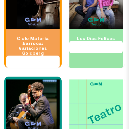
Ciclo Materia
Los Días Felices
Barroca:
23 OCT al 08 NOV
Variaciones
Goldberg
23 OCT al 24 OCT