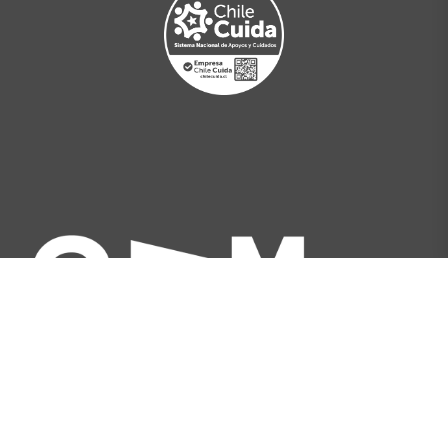
Av. Libertador Bernardo O'Higgins 227, Santiago,
Chile
[+562] 2566 5500
info@gam.cl