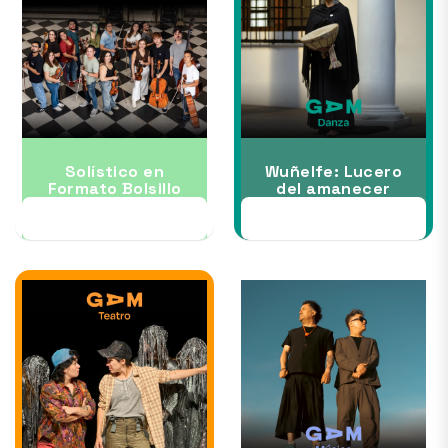
Solístico en
Wuñelfe: Lucero
Formato Bolsillo
del amanecer
17 JUL al 10 SEP
30 JUL al 16 AGO