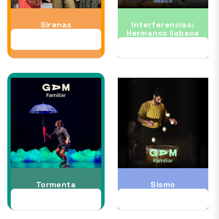
Sirenas
Interferencias:
Hermanos Ilabaca
07 AGO al 23 AGO
12 AGO
Tormenta
Sismo
22 AGO al 30 AGO
28 AGO al 06 SEP