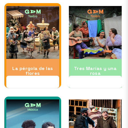
La pérgola de las
Tres Marías y una
flores
rosa
28 AGO al 13 SEP
03 SEP al 13 SEP