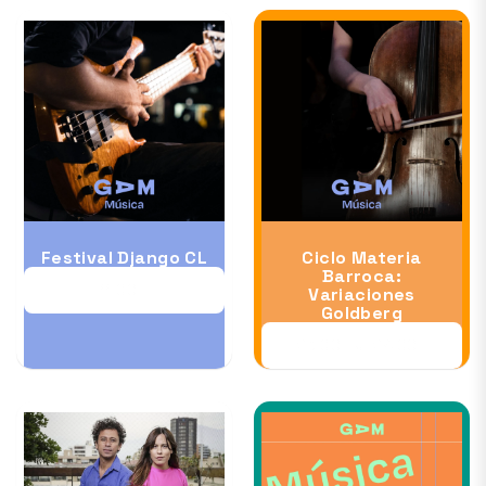
Festival Django CL
Ciclo Materia
Barroca:
11 OCT
Variaciones
Goldberg
23 OCT al 24 OCT