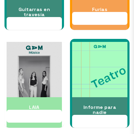
Guitarras en
Furias
travesía
01 OCT al 17 OCT
30 SEP al 14 OCT
LAIA
Informe para
nadie
03 OCT
09 OCT al 25 OCT