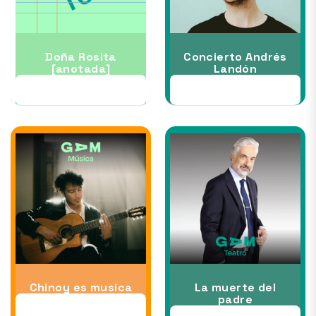
Doña Rosita
Concierto Andrés
[anotada]
Landón
30 OCT al 15 NOV
31 OCT
Chinoy es musica
La muerte del
padre
07 NOV