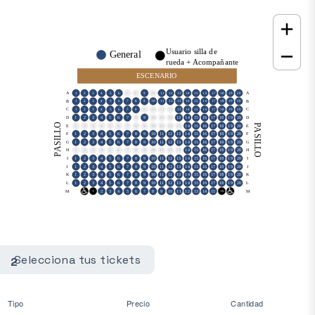
Usuario silla de
General
rueda + Acompañante
ESCENARIO
A
A
1
2
3
4
5
6
7
8
9
10
11
12
13
14
15
16
17
18
19
20
B
B
1
2
3
4
5
6
7
8
9
10
11
12
13
14
15
16
17
18
19
20
C
C
1
2
3
4
5
6
7
8
9
10
11
12
13
14
15
16
17
18
19
20
D
1
2
3
4
5
6
7
8
9
10
11
12
13
14
15
16
17
18
19
20
D
PASILLO
PASILLO
E
1
2
3
4
5
6
7
8
9
10
11
12
13
14
15
16
17
18
19
20
E
F
1
2
3
4
5
6
7
8
9
10
11
12
13
14
15
16
17
18
19
20
F
G
1
2
3
4
5
6
7
8
9
10
11
12
13
14
15
16
17
18
19
20
G
H
1
2
3
4
5
6
7
8
9
10
11
12
13
14
15
16
17
18
19
20
H
I
1
2
3
4
5
6
7
8
9
10
11
12
13
14
15
16
17
18
19
20
I
J
1
2
3
4
5
6
7
8
9
10
11
12
13
14
15
16
17
18
19
20
J
K
1
2
3
4
5
6
7
8
9
10
11
12
13
14
15
16
17
18
19
20
K
L
1
2
3
4
5
6
7
8
9
10
11
12
13
14
15
16
17
18
19
20
L
M
2
3
4
5
6
7
8
9
10
11
12
13
14
15
M
0
1
16
17
Selecciona tus tickets
2
Tipo
Precio
Cantidad