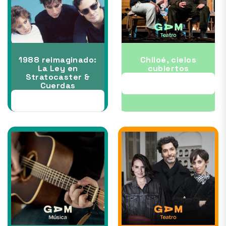
1988 reimaginado:
Chiloé, cielos
La Ley en
cubiertos
Stratocaster &
24 SEP al 04 OCT
Cuerdas
05 SEP