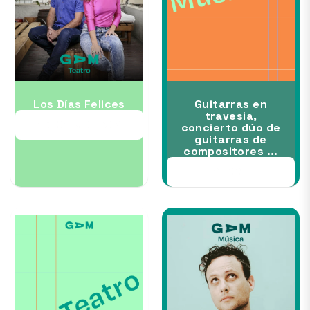
Los Días Felices
Guitarras en
travesia,
23 OCT al 08 NOV
concierto dúo de
guitarras de
compositores ...
28 OCT