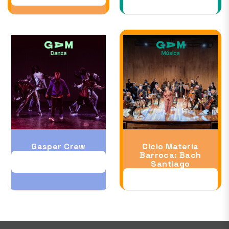
26 NOV al 13 DIC
Gasper Crew
Ciclo Materia
Barroca: Bach
28 NOV al 06 DIC
Santiago
11 DIC al 12 DIC