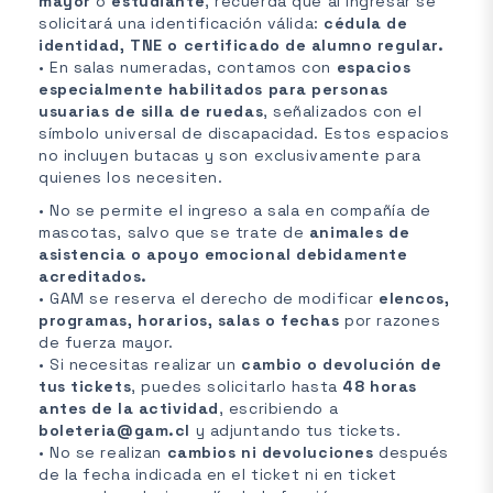
mayor
o
estudiante
, recuerda que al ingresar se
solicitará una identificación válida:
cédula de
identidad, TNE o certificado de alumno regular.
• En salas numeradas, contamos con
espacios
especialmente habilitados para personas
usuarias de silla de ruedas
, señalizados con el
símbolo universal de discapacidad. Estos espacios
no incluyen butacas y son exclusivamente para
quienes los necesiten.
• No se permite el ingreso a sala en compañía de
mascotas, salvo que se trate de
animales de
asistencia o apoyo emocional debidamente
acreditados.
• GAM se reserva el derecho de modificar
elencos,
programas, horarios, salas o fechas
por razones
de fuerza mayor.
• Si necesitas realizar un
cambio o devolución de
tus tickets
, puedes solicitarlo hasta
48 horas
antes de la actividad
, escribiendo a
boleteria@gam.cl
y adjuntando tus tickets.
• No se realizan
cambios ni devoluciones
después
de la fecha indicada en el ticket ni en ticket