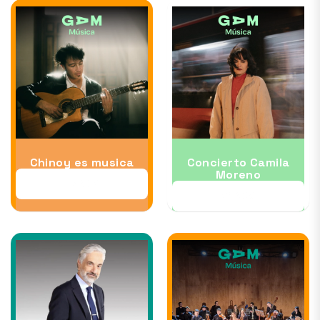
Chinoy es musica
Concierto Camila
Moreno
07 NOV
21 NOV