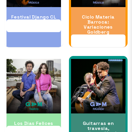
Festival Django CL
Ciclo Materia
Barroca:
11 OCT
Variaciones
Goldberg
23 OCT
Los Días Felices
Guitarras en
travesia,