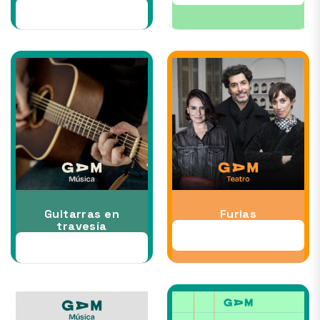
05 SEP
Guitarras en
Furias
travesía
01 OCT
30 SEP