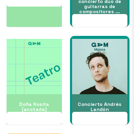
23 OCT
concierto dúo de
guitarras de
compositores ...
28 OCT
Doña Rosita
Concierto Andrés
[anotada]
Landón
30 OCT
31 OCT