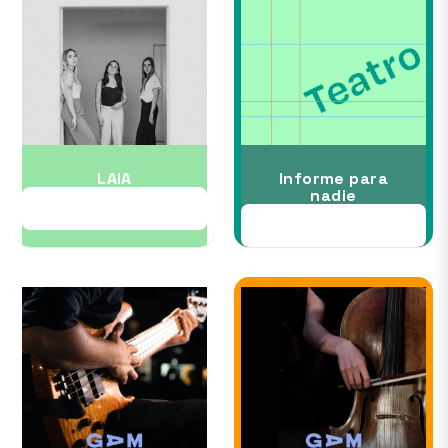
LAIA
Informe para
nadie
03 OCT
09 OCT