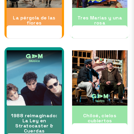
La pérgola de las
Tres Marías y una
flores
rosa
28 AUG
03 SEP
1988 reimaginado:
Chiloé, cielos
La Ley en
cubiertos
Stratocaster &
24 SEP
Cuerdas