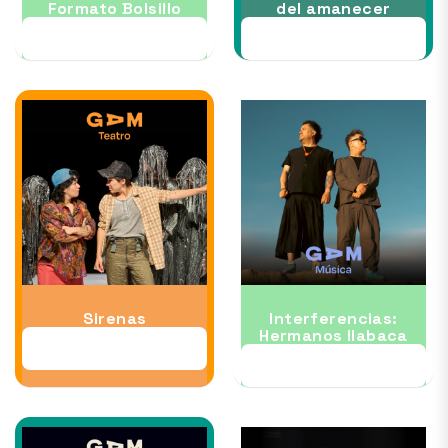
Formato Bolsillo
del amanecer
17 JUL
30 JUL
Sirenas
Interferencias:
Hermanos Ilabaca
07 AUG
12 AUG