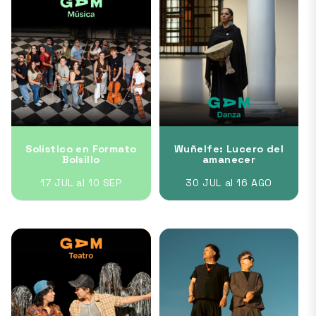
Solístico en Formato
Wuñelfe: Lucero del
Bolsillo
amanecer
17 JUL al 10 SEP
30 JUL al 16 AGO