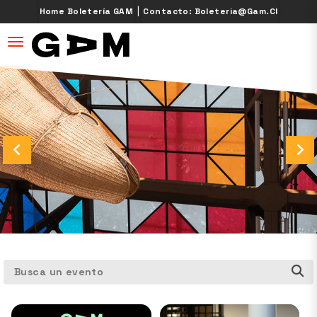
|
Home Boletería GAM
Contacto: Boleteria@gam.cl
desplegar navegación
Busca un evento