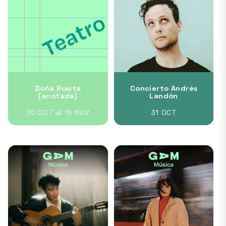
Doña Rosita
Concierto Andrés
[anotada]
Landón
30 OCT al 15 NOV
31 OCT