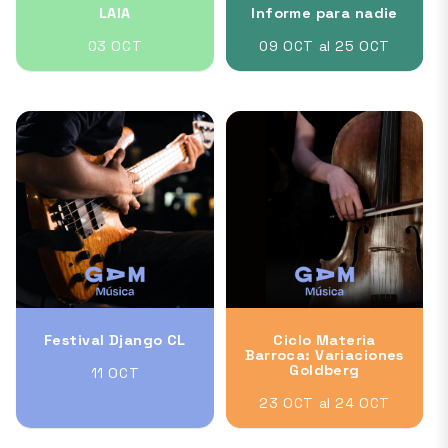
LAIA
Informe para nadie
03 OCT
09 OCT al 25 OCT
Festival Django CL
Ciclo Materia
Barroca: Variaciones
Goldberg
11 OCT
23 OCT al 24 OCT