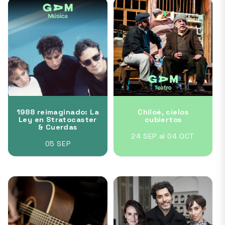
1988 reimaginado: La
Chiloé, cielos
Ley en Stratocaster
cubiertos
& Cuerdas
24 SEP al 04 OCT
05 SEP