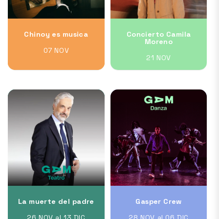
Chinoy es musica
Concierto Camila
Moreno
07 NOV
21 NOV
La muerte del padre
Gasper Crew
26 NOV al 13 DIC
28 NOV al 06 DIC