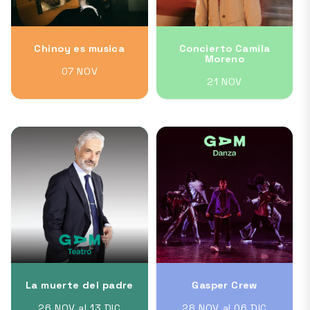
Chinoy es musica
Concierto Camila
Moreno
07 NOV
21 NOV
La muerte del padre
Gasper Crew
26 NOV al 13 DIC
28 NOV al 06 DIC