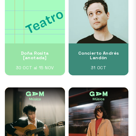
Doña Rosita
Concierto Andrés
[anotada]
Landón
30 OCT al 15 NOV
31 OCT