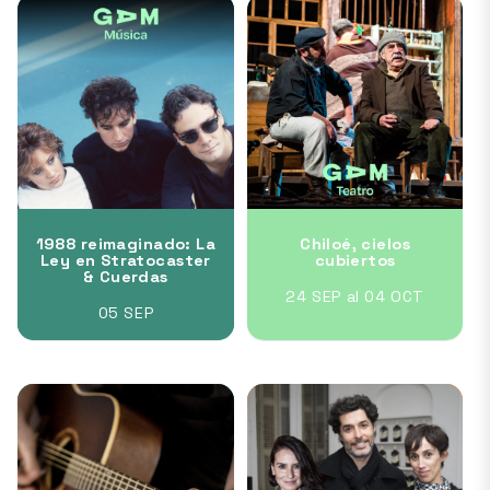
1988 reimaginado: La
Chiloé, cielos
Ley en Stratocaster
cubiertos
& Cuerdas
24 SEP al 04 OCT
05 SEP