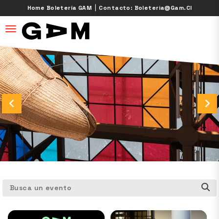
|
Home Boletería GAM
Contacto: Boleteria@gam.cl
desplegar navegación
Busca un evento