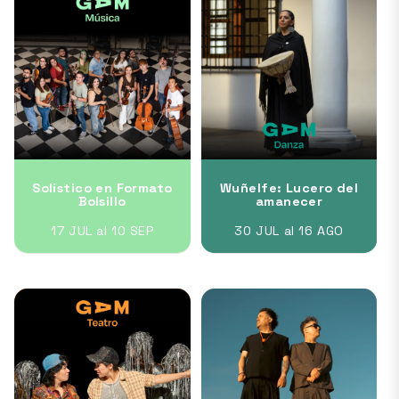
Solístico en Formato
Wuñelfe: Lucero del
Bolsillo
amanecer
17 JUL al 10 SEP
30 JUL al 16 AGO