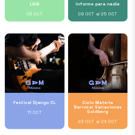
LAIA
Informe para nadie
03 OCT
09 OCT al 25 OCT
Festival Django CL
Ciclo Materia
Barroca: Variaciones
Goldberg
11 OCT
23 OCT al 24 OCT