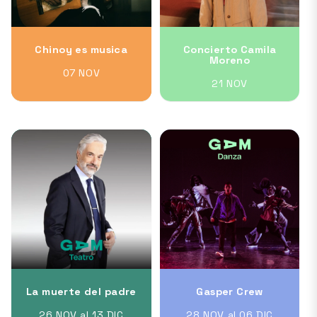
Chinoy es musica
Concierto Camila
Moreno
07 NOV
21 NOV
La muerte del padre
Gasper Crew
26 NOV al 13 DIC
28 NOV al 06 DIC