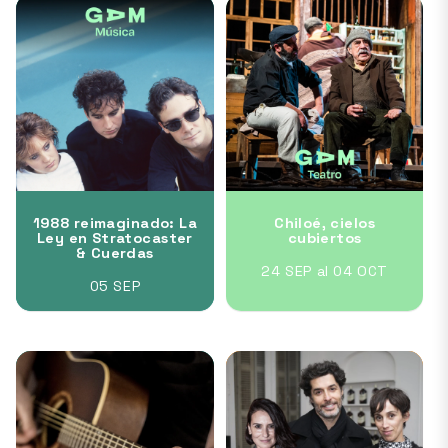
1988 reimaginado: La
Chiloé, cielos
Ley en Stratocaster
cubiertos
& Cuerdas
24 SEP al 04 OCT
05 SEP