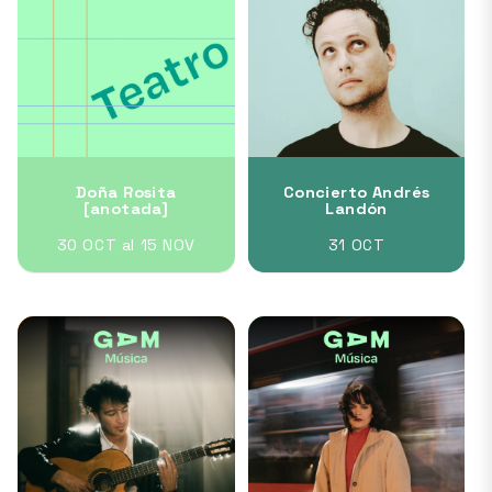
Doña Rosita
Concierto Andrés
[anotada]
Landón
30 OCT al 15 NOV
31 OCT