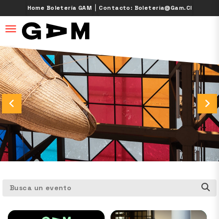
|
Home Boletería GAM
Contacto: Boleteria@gam.cl
desplegar navegación
Busca un evento