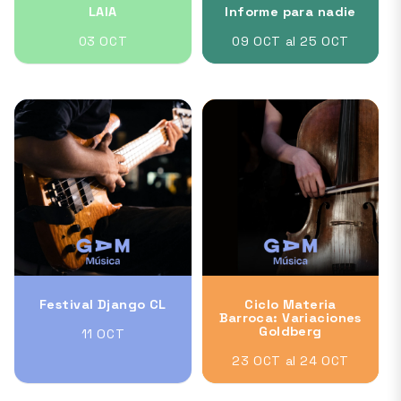
LAIA
Informe para nadie
03 OCT
09 OCT al 25 OCT
Festival Django CL
Ciclo Materia
Barroca: Variaciones
Goldberg
11 OCT
23 OCT al 24 OCT