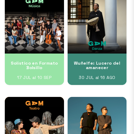
Solístico en Formato
Wuñelfe: Lucero del
Bolsillo
amanecer
17 JUL al 10 SEP
30 JUL al 16 AGO