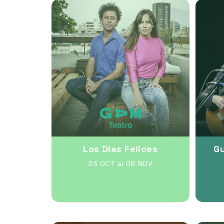
Los Días Felices
Gu
23 OCT al 08 NOV