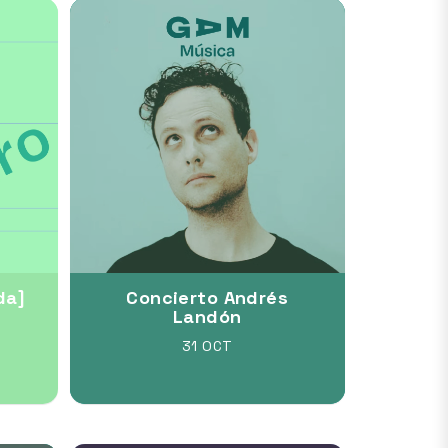
da]
Concierto Andrés
Landón
31 OCT