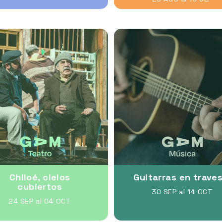
Chiloé, cielos
Guitarras en traves
cubiertos
30 SEP al 14 OCT
24 SEP al 04 OCT