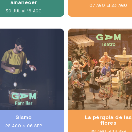
amanecer
07 AGO al 23 AGO
30 JUL al 16 AGO
Sismo
La pérgola de las
flores
28 AGO al 06 SEP
28 AGO al 13 SEP