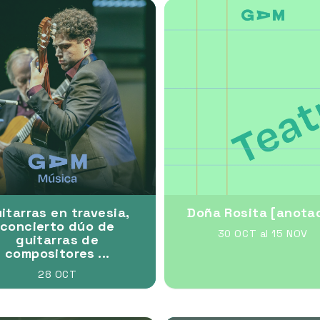
itarras en travesia,
Doña Rosita [anota
concierto dúo de
30 OCT al 15 NOV
guitarras de
compositores ...
28 OCT