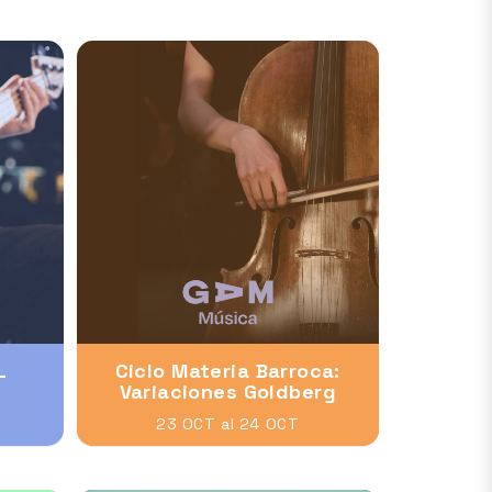
L
Ciclo Materia Barroca:
Variaciones Goldberg
23 OCT al 24 OCT