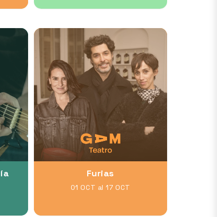
ía
Furias
01 OCT al 17 OCT