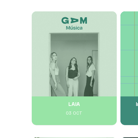
LAIA
03 OCT