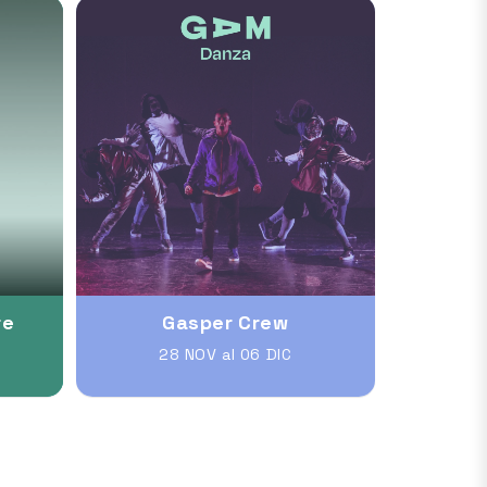
re
Gasper Crew
28 NOV al 06 DIC